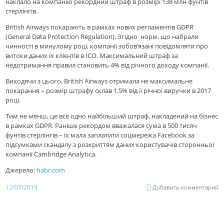
наклало на компанію рекордний штраф в розмірі 138 млн фунтів
стерлінгів.
British Airways покарають в рамках нових регламентів GDPR
(General Data Protection Regulation). Згідно норм, що набрали
чинності в минулому році, компанії зобов’язані повідомляти про
витоки даних їх клієнтів в ICO. Максимальний штраф за
недотримання правил становить 4% від річного доходу компанії.
Виходячи з цього, British Airways отримала не максимальне
покарання – розмір штрафу склав 1,5% від її річної виручки в 2017
році.
Тим не менш, це все одно найбільший штраф, накладений на бізнес
в рамках GDPR. Раніше рекордом вважалася сума в 500 тисяч
фунтів стерлінгів – їх мала заплатити соцмережа Facebook за
підсумками скандалу з розкриттям даних користувачів сторонньої
компанії Cambridge Analytica.
Джерело:
habr.com
12/07/2019
Добавить комментарий