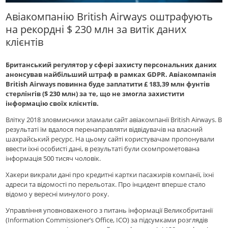
Авіакомпанію British Airways оштрафують
на рекордні $ 230 млн за витік даних
клієнтів
Британський регулятор у сфері захисту персональних даних
анонсував найбільший штраф в рамках GDPR. Авіакомпанія
British Airways повинна буде заплатити £ 183,39 млн фунтів
стерлінгів ($ 230 млн) за те, що не змогла захистити
інформацію своїх клієнтів.
Влітку 2018 зловмисники зламали сайт авіакомпанії British Airways. В
результаті їм вдалося перенаправляти відвідувачів на власний
шахрайський ресурс. На цьому сайті користувачам пропонували
ввести їхні особисті дані, в результаті були скомпрометована
інформація 500 тисяч чоловік.
Хакери викрали дані про кредитні картки пасажирів компанії, їхні
адреси та відомості по перельотах. Про інцидент вперше стало
відомо у вересні минулого року.
Управління уповноваженого з питань інформації Великобританії
(Information Commissioner’s Office, ICO) за підсумками розглядів