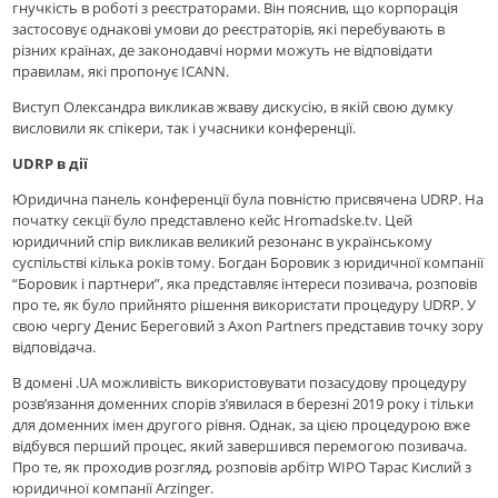
гнучкість в роботі з реєстраторами. Він пояснив, що корпорація
застосовує однакові умови до реєстраторів, які перебувають в
різних країнах, де законодавчі норми можуть не відповідати
правилам, які пропонує ICANN.
Виступ Олександра викликав жваву дискусію, в якій свою думку
висловили як спікери, так і учасники конференції.
UDRP в дії
Юридична панель конференції була повністю присвячена UDRP. На
початку секції було представлено кейс Hromadske.tv. Цей
юридичний спір викликав великий резонанс в українському
суспільстві кілька років тому. Богдан Боровик з юридичної компанії
“Боровик і партнери”, яка представляє інтереси позивача, розповів
про те, як було прийнято рішення використати процедуру UDRP. У
свою чергу Денис Береговий з Axon Partners представив точку зору
відповідача.
В домені .UA можливість використовувати позасудову процедуру
розв’язання доменних спорів з’явилася в березні 2019 року і тільки
для доменних імен другого рівня. Однак, за цією процедурою вже
відбувся перший процес, який завершився перемогою позивача.
Про те, як проходив розгляд, розповів арбітр WIPO Тарас Кислий з
юридичної компанії Arzinger.