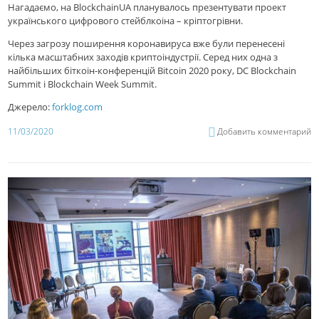
Нагадаємо, на BlockchainUA планувалось презентувати проект
українського цифрового стейблкоіна – кріптогрівни.
Через загрозу поширення коронавируса вже були перенесені
кілька масштабних заходів криптоіндустрії. Серед них одна з
найбільших біткоін-конференцій Bitcoin 2020 року, DC Blockchain
Summit і Blockchain Week Summit.
Джерело:
forklog.com
11/03/2020
Добавить комментарий