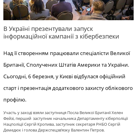
В Україні презентували запуск
інформаційної кампанії з кібербезпеки
Над її створенням працювали спеціалісти Великої
Британії, Сполучених Штатів Америки та України.
Сьогодні, 6 березня, у Києві відбулася офіційний
старт і презентація додаткового захисту облікового
профілю.
Участь у заході взяли заступниця Посла Великої Британії Хелен
Фейзі, перший заступник начальника Департаменту кіберполіції
Нацполіції Сергій Кропива, заступник секретаря РНБО Сергій
Демедюк і голова Держспецзв’язку Валентин Петров.