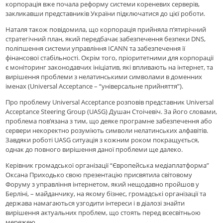
корпорація вже почала реформу системи кореневих серверів,
закликавши представників України підключатися до цієї роботи.
Наталя також повідомила, що корпорація прийняла п’ятирічний
стратегічний план, який передбачає забезпечення безпеки DNS,
поліпшення системи управління ICANN та забезпечення її
фінансової стабільності. Окрім того, пріоритетними для корпорації
є моніторинг законодавчих ініціатив, які впливають на інтернет, та
вирішення проблеми з нелатинськими символами в доменних
іменах (Universal Acceptance – “універсальне прийняття”).
Про проблему Universal Acceptance розповів представник Universal
Acceptance Steering Group (UASG) Душан Стоічевіч. За його словами,
проблема пов’язана з тим, що деяке програмне забезпечення або
сервери некоректно розуміють символи нелатинських алфавітів.
Завдяки роботі UASG ситуація з кожним роком покращується,
однак до повного вирішення даної проблеми ще далеко.
Керівник громадської організації “Європейська медіаплатформа”
Оксана Приходько свою презентацію присвятила світовому
Форуму з управління інтернетом, який нещодавно пройшов у
Берліні, – майданчику, на якому бізнес, громадські організації та
держава намагаються узгодити інтереси і в діалозі знайти
вирішення актуальних проблем, що стоять перед всесвітньою
мережею.