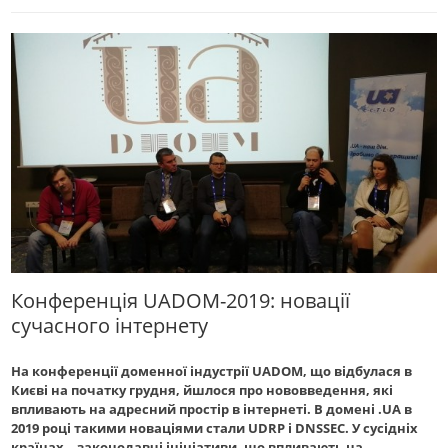
Конференція UADOM-2019: новації
сучасного інтернету
На конференції доменної індустрії UADOM, що відбулася в
Києві на початку грудня, йшлося про нововведення, які
впливають на адресний простір в інтернеті. В домені .UA в
2019 році такими новаціями стали UDRP і DNSSEC. У сусідніх
країнах – законодавчі ініціативи, що впливають на