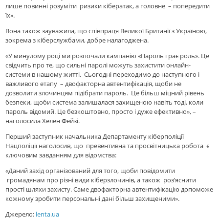
лише повинні розуміти ризики кібератак, а головне – попередити
їх».
Вона також зауважила, що співпраця Великої Британії з Україною,
зокрема з кіберслужбами, добре налагоджена.
«У минулому році ми розпочали кампанію «Пароль грає роль». Це
свідчить про те, що сильні паролі можуть захистити онлайн-
системи в нашому житті. Сьогодні переходимо до наступного і
важливого етапу – двофакторна автентифікація, щоби не
дозволити злочинцям підібрати пароль. Це більш міцний рівень
безпеки, щоби система залишалася захищеною навіть тоді, коли
пароль відомий. Це безкоштовно, просто і дуже ефективно», –
наголосила Хелен Фейзі.
Перший заступник начальника Департаменту кіберполіції
Нацполіції наголосив, що превентивна та просвітницька робота є
ключовим завданням для відомства:
«Даний захід організований для того, щоби повідомити
громадянам про різні види кіберзлочинів, а також роз’яснити
прості шляхи захисту. Саме двофакторна автентифікацію допоможе
кожному зробити персональні дані більш захищеними».
Джерело:
lenta.ua