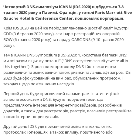
Четвертий DNS-симпозіум ICANN (IDS 2020) відбудеться 7-8
травня 2020 року в Парижі, Франція, у готелі Paris Marriott Rive
Gauche Hotel & Conference Center, повідомляє корпорація.
Крім IDS 2020 на цей же період заплановано шостий саміт індустрії
GDD (3-6 травня 2020 року), семінар з реєстраційних операцій –
ROW (6 травня 2020 року) та нараду OARC DNS (9-10 травня 2020
року).
Тема ICANN DNS Symposium (IDS) 2020: “Екосистема безпеки DNS:
ми всі разом в цьому питанні” (“DNS ecosystem security: we’re all in
this together”). З розвiтком протоколу DNS і його екосистем
розвивалися та змiнювалися також ризики та ландшафт загроз. IDS
2020 буде сфокусований на вимірах, обумовлених прогресом, і
заходах щодо пом’якшення наслідків.
Перший день буде присвячений параметрам і статистиці всіх
аспектів екосистеми DNS. Будуть порушені теми, що
представляють інтерес для інтернет-провайдерів, розробників
додатків, а також для реєстраторів, реєстрів, власників реєстрацій та
інших інтернет-користувачів.
Другий день IDS буде присвячений змінам в технологіях,
протоколах і операціях, а також впливу, позитивного або