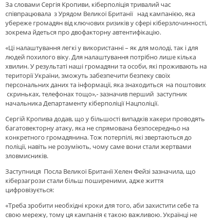
За словами Сергія Кропиви, кіберполіція тривалий час
співпрацювала з Урядом Великої Британії над кампанією, яка
убереже громадян від ключових ризиків у сфері кіберзлочинності,
зокрема йдеться про двофакторну автентифікацію.
«Ці налаштування легкі у використанні – як для молоді, так і для
людей похилого віку. Для налаштування потрібно лише кілька
хвилин. У результаті наші громадяни та особи, які проживають на
території України, зможуть забезпечити безпеку своїх
персональних даних та інформації, яка знаходиться на поштових
скриньках, телефонах тощо»,- зазначив перший заступник
начальника Департаменту кіберполіції Нацполіції.
Сергій Кропива додав, що у більшості випадків хакери проводять
багатовекторну атаку, яка не спрямована безпосередньо на
конкретного громадянина. Тож потерпілі, які звертаються до
поліції, навіть не розуміють, чому саме вони стали жертвами
зловмисників.
Заступниця Посла Великої Британії Хелен Фейзі зазначила, що
кіберзагрози стали більш поширеними, адже життя
цифровізується:
«Треба зробити необхідні кроки для того, аби захистити себе та
свою мережу, тому ця кампанія є такою важливою. Українці не