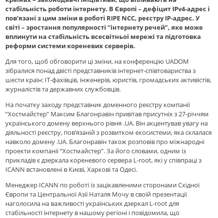
стабільність роботи інтернету. В Європі – дефіцит IPv4-адрес і
пов’язані з цим зміни в роботі RIPE NCC, реєстру IP-адрес. У
світі – зростання популярності “інтернету речей”, яке може
вплинути на стабільність всесвітньої мережі та підготовка
реформи системи кореневих серверів.
Для того, щоб обговорити ці зміни, на конференцію UADOM
зібралися понад двісті представників інтернет-співтовариства з
шести країн: IT-фахівців, інженерів, юристів, громадських активістів,
журналістів та державних службовців.
На початку заходу представник доменного реєстру компанії
“Хостмайстер” Максим Благонравін привітав присутніх з 27-річчям
українського домену верхнього рівня .UA. Він акцентував увагу на
діяльності реєстру, пов’язаній з розвитком екосистеми, яка склалася
навколо домену .UA. Благонравін також розповів про міжнародні
проекти компанії “Хостмайстер”. За його словами, одним із
прикладів є дзеркала кореневого сервера L-root, які у співпраці з
ICANN встановлені в Києві, Харкові та Одесі.
Менеджер ICANN по роботі із зацікавленими сторонами Східної
Європи та Центральної Азії Наталя Мочу в своїй презентації
наголосила на важливості українських дзеркал L-root для
стабільності інтернету в нашому регіоні і повідомила, що