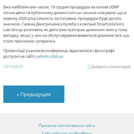
Вже найближчим часом, 19 грудня процедура на основі UDRP
почне діяти і в публічному домені com.ua і можна очікувати, що в
новому 2020 році кількість застосувань процедури буде досить
значною. Галина Дмитриченко-Кулеба з компанії Smartsolutions
Law Group розповіла, як діяти реєстраторам доменних імен у тому
випадку, якщо у них на обслуговуванні виявиться доменне ім’я, що
стало причиною суперечки.
Презентації учасників конференції, відеозаписи і фотографії
доступні на сайті
uadom.cctld.ua
13/12/2019
Добавить комментарий
«
Предыдущие
Просмотр полной версии сайта
Сайт работает на WordPress