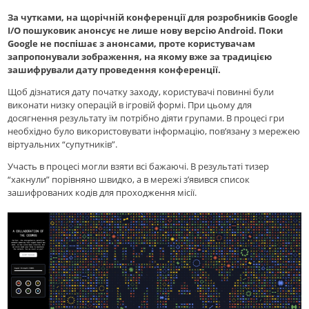
За чутками, на щорічній конференції для розробників Google
I/O пошуковик анонсує не лише нову версію Android. Поки
Google не поспішає з анонсами, проте користувачам
запропонували зображення, на якому вже за традицією
зашифрували дату проведення конференції.
Щоб дізнатися дату початку заходу, користувачі повинні були
виконати низку операцій в ігровій формі. При цьому для
досягнення результату їм потрібно діяти групами. В процесі гри
необхідно було використовувати інформацію, пов’язану з мережею
віртуальних “супутників”.
Участь в процесі могли взяти всі бажаючі. В результаті тизер
“хакнули” порівняно швидко, а в мережі з’явився список
зашифрованих кодів для проходження місії.