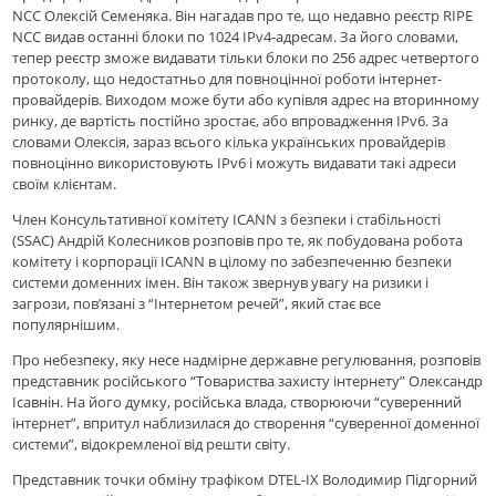
NCC Олексій Семеняка. Він нагадав про те, що недавно реєстр RIPE
NCC видав останні блоки по 1024 IPv4-адресам. За його словами,
тепер реєстр зможе видавати тільки блоки по 256 адрес четвертого
протоколу, що недостатньо для повноцінної роботи інтернет-
провайдерів. Виходом може бути або купівля адрес на вторинному
ринку, де вартість постійно зростає, або впровадження IPv6. За
словами Олексія, зараз всього кілька українських провайдерів
повноцінно використовують IPv6 і можуть видавати такі адреси
своїм клієнтам.
Член Консультативної комітету ICANN з безпеки і стабільності
(SSAC) Андрій Колесников розповів про те, як побудована робота
комітету і корпорації ICANN в цілому по забезпеченню безпеки
системи доменних імен. Він також звернув увагу на ризики і
загрози, пов’язані з “Інтернетом речей”, який стає все
популярнішим.
Про небезпеку, яку несе надмірне державне регулювання, розповів
представник російського “Товариства захисту інтернету” Олександр
Ісавнін. На його думку, російська влада, створюючи “суверенний
інтернет”, впритул наблизилася до створення “суверенної доменної
системи”, відокремленої від решти світу.
Представник точки обміну трафіком DTEL-IX Володимир Підгорний