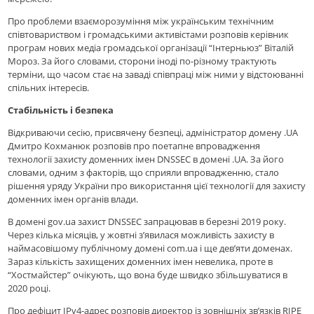
Про проблеми взаєморозуміння між українським технічним
співтовариством і громадськими активістами розповів керівник
програм нових медіа громадської організації “Інтерньюз” Віталій
Мороз. За його словами, сторони іноді по-різному трактують
терміни, що часом стає на заваді співпраці між ними у відстоюванні
спільних інтересів.
Стабільність і безпека
Відкриваючи сесію, присвячену безпеці, адміністратор домену .UA
Дмитро Кохманюк розповів про поетапне впровадження
технології захисту доменних імен DNSSEC в домені .UA. За його
словами, одним з факторів, що сприяли впровадженню, стало
рішення уряду України про використання цієї технології для захисту
доменних імен органів влади.
В домені gov.ua захист DNSSEC запрацював в березні 2019 року.
Через кілька місяців, у жовтні з’явилася можливість захисту в
наймасовішому публічному домені com.ua і ще дев’яти доменах.
Зараз кількість захищених доменних імен невелика, проте в
“Хостмайстер” очікують, що вона буде швидко збільшуватися в
2020 році.
Про дефіцит IPv4-адрес розповів директор із зовнішніх зв’язків RIPE