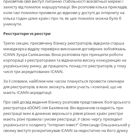
присвятив свій виступ питанню стабільності всесвітньої мережі і
захисту від помилок маршрутизації. Він розповів кілька прикладів,
коли такі помилки призвели до відмови у доступі до інтернету на
кілька годин цілих країн і про те, як цих помилок можна було б
уникнути.
Реєстратори vs реєстри
Третю секцію, присвячену бізнесу реєстраторів, відкрила старша
менеджерка відділу перевірки виконання договірних зобов’язань
ICANN Зухра Саліжанова. Вона розповіла про принципи роботи
корпорації з реєстраторами та відзначила високу конкуренцію на
українському ринку, де працюють понад сто реєстраторів, у тому
числі три акредитованих ICANN.
За її словами, найближчим часом планується провести семінари
для реєстраторів, в яких зможуть взяти участь і компанії, що не
мають ICANN-акредитації.
Про свій досвід ведення бізнесу розповів представник болгарського
реєстратора eDOMS Ілія Базлянков. Він відзначив складність при
реєстрації імен в доменах верхнього рівня різних країн: реєстри
мають різні правила і умови реєстрації. У свою чергу президент
українського холдингу “Інтернет-інвест” Олександр Ольшанський у
своєму виступі розкритикував ICANN за недостатню на його думку