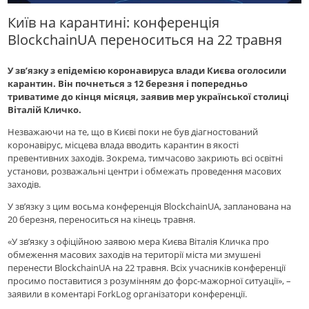
Київ на карантині: конференція
BlockchainUA переноситься на 22 травня
У зв’язку з епідемією коронавируса влади Києва оголосили
карантин. Він почнеться з 12 березня і попередньо
триватиме до кінця місяця, заявив мер української столиці
Віталій Кличко.
Незважаючи на те, що в Києві поки не був діагностований
коронавірус, місцева влада вводить карантин в якості
превентивних заходів. Зокрема, тимчасово закриють всі освітні
установи, розважальні центри і обмежать проведення масових
заходів.
У зв’язку з цим восьма конференція BlockchainUA, запланована на
20 березня, переноситься на кінець травня.
«У зв’язку з офіційною заявою мера Києва Віталія Кличка про
обмеження масових заходів на території міста ми змушені
перенести BlockchainUA на 22 травня. Всіх учасників конференції
просимо поставитися з розумінням до форс-мажорної ситуації», –
заявили в коментарі ForkLog організатори конференції.