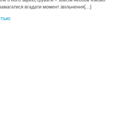
намагатися вгадати момент звільнення[…]
СТЬЮ