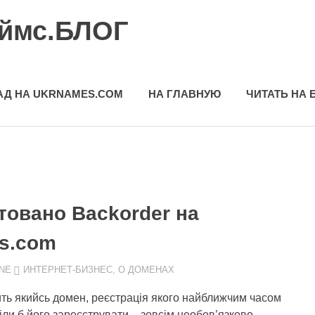
еймс.БЛОГ
АД НА UKRNAMES.COM
НА ГЛАВНУЮ
ЧИТАТЬ НА 
товано Backorder на
s.com
NE
ИНТЕРНЕТ-БИЗНЕС
,
О ДОМЕНАХ
ть якийсь домен, реєстрація якого найближчим часом
тіли б його зареєструвати – зовсім необов’язково