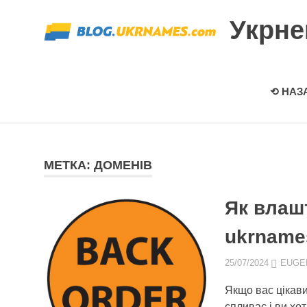
Перейти
Укрн
к
содержимому
⟲ НАЗ
МЕТКА: ДОМЕНІВ
Як влаш
ukrname
25/07/2024
EUGE
Якщо вас цікави
спливає і ви хо