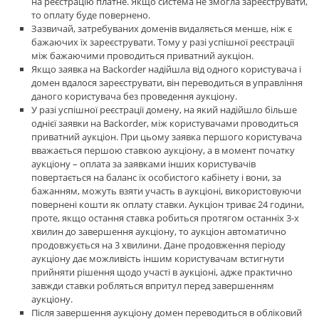
на реєстрацію платне. Якщо система не змогла зареєструвати,
то оплату буде повернено.
Зазвичай, затребуваних доменів видаляється менше, ніж є
бажаючих їх зареєструвати. Тому у разі успішної реєстрації
між бажаючими проводиться приватний аукціон.
Якщо заявка на Backorder надійшла від одного користувача і
домен вдалося зареєструвати, він переводиться в управління
даного користувача без проведення аукціону.
У разі успішної реєстрації домену, на який надійшло більше
однієї заявки на Backorder, між користувачами проводиться
приватний аукціон. При цьому заявка першого користувача
вважається першою ставкою аукціону, а в момент початку
аукціону – оплата за заявками інших користувачів
повертається на баланс їх особистого кабінету і вони, за
бажанням, можуть взяти участь в аукціоні, використовуючи
повернені кошти як оплату ставки. Аукціон триває 24 години,
проте, якщо остання ставка робиться протягом останніх 3-х
хвилин до завершення аукціону, то аукціон автоматично
продовжується на 3 хвилини. Дане продовження періоду
аукціону дає можливість іншим користувачам встигнути
прийняти рішення щодо участі в аукціоні, адже практично
завжди ставки робляться впритул перед завершенням
аукціону.
Після завершення аукціону домен переводиться в обліковий