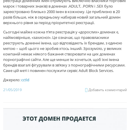
реєстрації доменних імен отримують виключно власники торгових
марок і товарних знаків) в доменах .ADULT, .PORN і .SEX було
зареєстровано близько 2000 імен в кожному. Це приблизно в 20
разів більше, ніж в середньому набирав новий загальний домен
верхнього рівня за період пріоритетної реєстрації.
Сьогодні майже кожна п’ята реєстрація у «дорослих» доменах є,
найімовірніше, «захисної». Це означає, що правовласники
реєструють доменні імена, що відповідають їх брендам, з єдиною
метою – щоб цього не зробив хтось інший. Зрозуміло, у великих
компаній немає ніякого бажання створювати на цих доменах
порнографічні сайти. Але ще менше їм хочеться, щоб їхні імена
брендів взагалі фігурували в зв’язку з порнографічними ресурсами.
Саме цій меті і повинен послужити сервіс Adult Block Services.
Джерело:
cctld
21/05/2019
Добавить комментарий