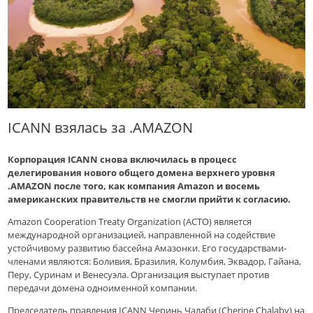
ICANN взялась за .AMAZON
Корпорация ICANN снова включилась в процесс
делегирования нового общего домена верхнего уровня
.AMAZON после того, как компания Amazon и восемь
американских правительств не смогли прийти к согласию.
Amazon Cooperation Treaty Organization (ACTO) является
международной организацией, направленной на содействие
устойчивому развитию бассейна Амазонки. Его государствами-
членами являются: Боливия, Бразилия, Колумбия, Эквадор, Гайана,
Перу, Суринам и Венесуэла. Организация выступает против
передачи домена одноименной компании.
Председатель правления ICANN Черинь Чалаби (Cherine Chalaby) на