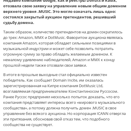
Недавно компания Google, как и реестры Donuts и Radix,
отозвала свою заявку на управление новым общим доменом
верхнего уровня .MUSIС. Это могло означать лишь одно:
состоялся закрытый аукцион претендентов, решивший
судьбу домена.
Таким образом, количество претендентов на домен сократилось
до трех: Amazon, MMX и DotMusic. Фаворитом аукциона являлась
компания Amazon, которая обладает сильными позициями в
музыкальной индустрии и может себе позволить потратить
огромную сумму за право обладать желаемым доменом. К
немалому удивлению наблюдателей, Amazon и MMX к концу
прошлой недели также отозвали свои заявки.
В итоге в прошлые выходные стал официально известен
победитель. Как сообщает Domain Incite, им оказалась
зарегистрированная на Кипре компания DotMusic Ltd,
возглавляемая предпринимателем Константиносом Руссосом.
Ранее Руссос предпринял несколько попыток доказать, что его
компания представляет интересы всего «мирового музыкального
сообщества», а потому должна получить домен .MUSIС в свое
управление без всякого аукциона. Но корпорация ICANN отвергла
эти притязания, обосновав свой отказ тем, что подобного
сообщества не существует.