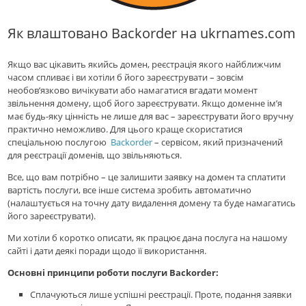
Як влаштовано Backorder на ukrnames.com
Якщо вас цікавить якийсь домен, реєстрація якого найближчим
часом спливає і ви хотіли б його зареєструвати – зовсім
необов’язково вичікувати або намагатися вгадати момент
звільнення домену, щоб його зареєструвати. Якщо доменне ім’я
має будь-яку цінність не лише для вас – зареєструвати його вручну
практично неможливо. Для цього краще скористатися
спеціальною послугою
Backorder
– сервісом, який призначений
для реєстрації доменів, що звільняються.
Все, що вам потрібно – це залишити заявку на домен та сплатити
вартість послуги, все інше система зробить автоматично
(налаштується на точну дату видалення домену та буде намагатись
його зареєструвати).
Ми хотіли б коротко описати, як працює дана послуга на нашому
сайті і дати деякі поради щодо її використання.
Основні принципи роботи послуги Backorder:
Сплачуються лише успішні реєстрації. Проте, подання заявки