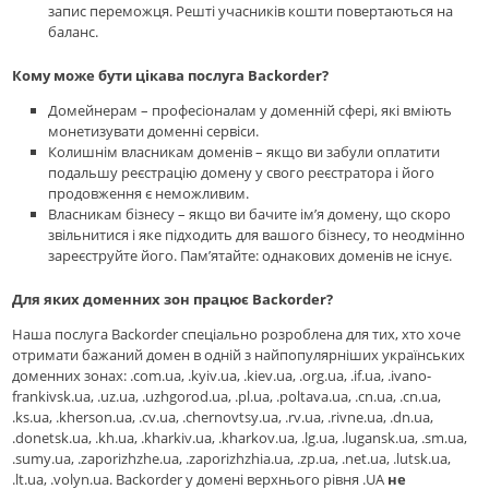
запис переможця. Решті учасників кошти повертаються на
баланс.
Кому може бути цікава послуга Backorder?
Домейнерам – професіоналам у доменній сфері, які вміють
монетизувати доменні сервіси.
Колишнім власникам доменів – якщо ви забули оплатити
подальшу реєстрацію домену у свого реєстратора і його
продовження є неможливим.
Власникам бізнесу – якщо ви бачите ім’я домену, що скоро
звільнитися і яке підходить для вашого бізнесу, то неодмінно
зареєструйте його. Пам’ятайте: однакових доменів не існує.
Для яких доменних зон працює Backorder?
Наша послуга Backorder спеціально розроблена для тих, хто хоче
отримати бажаний домен в одній з найпопулярніших українських
доменних зонах: .com.ua, .kyiv.ua, .kiev.ua, .org.ua, .if.ua, .ivano-
frankivsk.ua, .uz.ua, .uzhgorod.ua, .pl.ua, .poltava.ua, .cn.ua, .cn.ua,
.ks.ua, .kherson.ua, .cv.ua, .chernovtsy.ua, .rv.ua, .rivne.ua, .dn.ua,
.donetsk.ua, .kh.ua, .kharkiv.ua, .kharkov.ua, .lg.ua, .lugansk.ua, .sm.ua,
.sumy.ua, .zaporizhzhe.ua, .zaporizhzhia.ua, .zp.ua, .net.ua, .lutsk.ua,
.lt.ua, .volyn.ua. Backorder у домені верхнього рівня .UA
не