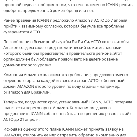
прошлой неделе сообщил о том, что теперь именно ICANN решит,
одобрять предложенный домен-бренд или нет.
Ранее правления ICANN предложило Amazon и ACTO до 7 апреля
прийти к взаимному согласию, которая бы учла все проблемы
суверенитета ACTO.
По сообщению Всемирной службы Би-Би-Си, ACTO хотела, чтобы
Amazon создала своего рода политический комитет, членами
которого были бы представители правительств региона. Этот
орган должен был обладать правом вето на делегирование
доменов второго уровня.
Компания Amazon отклонила это требование, предложив вместо
отдельного органа каждой из восьми стран ACTO собственный
домен .AMAZON второго уровня по коду страны – например,
br.amazon для Бразилии.
Теперь же, когда истек срок, установленный ICANN, ACTO потеряла
шанс вести переговоры с Amazon. Компания же должна
предоставить ICANN собственный план по решению разногласий с
ACTO до 21 апреля.
Исходя из оценки этого плана ICANN может принять заявку на
.AMAZON, отклонить ее или отправить обратно в компанию для