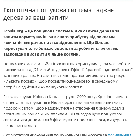
Екологічна пошукова система саджає
дерева за ваші запити
Ecosia.org – це пошукова система, яка саджає дерева за
запити користувачів. 80% свого прибутку від реклами
компанія витрачає на лісовідновлення. Що більше
користувачів, то більше вдається заробити на рекламі,
відповідно висадити більше рослин.
Пошуковик має 8 мільйонів активних користувачів, і за час роботи
висадили понад 71 мільйон дерев в Ефіопії, Бразилії, Індонезії, Іспанії
та інших країнах. На сайті постійно працює лічильник, що рахує
кількість посадок. Щоб посадити одне дерево, в середньому
потрібно здійснити 45 пошукових запитів.
Ecosia заснував Крістіан Кролл в грудні 2009 року. Крістіан вивчав
бізнес-адміністрування в Нюрнберзі та вирішив відправитися у
подорож світом, щоб надихнутися на створення бізнес-моделі з
позитивним соціальним впливом. Він вигадав ідею пошукової
системи, яка допомогла б фінансувати проєкти з посадки дерев та
відновлення лісів.
Скористатися еко-френдлі пошуковиком ви можете за
посиланням