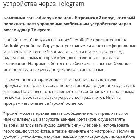
устройства через Telegram
Компания ESET обнаружила новый троянский вирус, который
перехватывает управление мобильным устройством через
мессенджер Telegram.
Новый “троян” получил название “HeroRat” и ориентирован на
Android-устройства. Вирус распространяется через неофициальные
магазины приложений, социальные сети и мессенджеры под
видом программ, которые обещают различные “призы” за
скачивание. Например, бесплатные биткоины, пакет мобильного
интернета или накрутку подписчиков в инстаграме.
После установки зараженного приложения пользователю
предлагается принять соглашение, а иногда предоставить доступ к
данным. После чего всплывающее окно сообщает, что программа
не может работать на этом устройстве и удаляются. Иконка
программы исчезает, а “троян” остается.
“Троян” может перехватывать сообщения или отправлять их от
имени владельца, загружать данные контактов, осуществлять
вызовы, записывать аудио, делать снимки экрана, использовать
геолокацию устройства, а также изменять его настройки. Получив
доступ к устройству, злоумышленник использует функционал бота