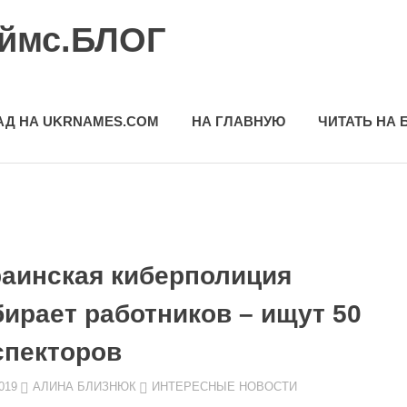
еймс.БЛОГ
АД НА UKRNAMES.COM
НА ГЛАВНУЮ
ЧИТАТЬ НА 
раинская киберполиция
бирает работников – ищут 50
спекторов
019
АЛИНА БЛИЗНЮК
ИНТЕРЕСНЫЕ НОВОСТИ