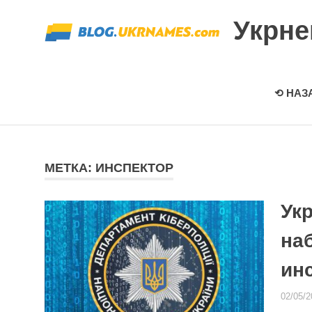
Перейти
Укрн
к
содержимому
⟲ НАЗ
МЕТКА: ИНСПЕКТОР
Ук
на
ин
02/05/2