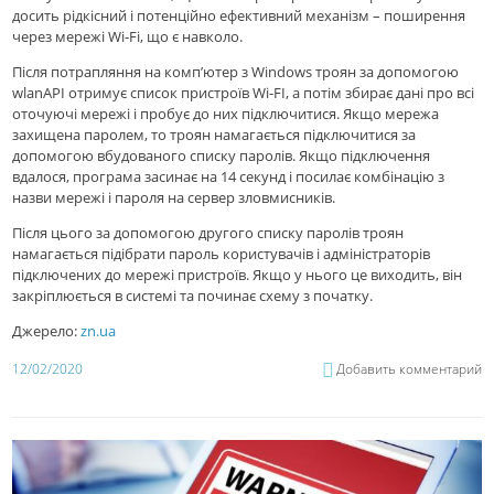
досить рідкісний і потенційно ефективний механізм – поширення
через мережі Wi-Fi, що є навколо.
Після потрапляння на комп’ютер з Windows троян за допомогою
wlanAPI отримує список пристроїв Wi-FI, а потім збирає дані про всі
оточуючi мережi і пробує до них підключитися. Якщо мережа
захищена паролем, то троян намагається підключитися за
допомогою вбудованого списку паролів. Якщо підключення
вдалося, програма засинає на 14 секунд і посилає комбінацію з
назви мережі і пароля на сервер зловмисників.
Після цього за допомогою другого списку паролів троян
намагається підібрати пароль користувачів і адміністраторів
підключених до мережі пристроїв. Якщо у нього це виходить, він
закріплюється в системі та починає схему з початку.
Джерело:
zn.ua
12/02/2020
Добавить комментарий