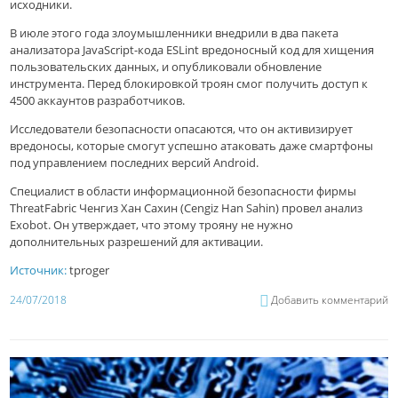
исходники.
В июле этого года злоумышленники внедрили в два пакета
анализатора JavaScript-кода ESLint вредоносный код для хищения
пользовательских данных, и опубликовали обновление
инструмента. Перед блокировкой троян смог получить доступ к
4500 аккаунтов разработчиков.
Исследователи безопасности опасаются, что он активизирует
вредоносы, которые смогут успешно атаковать даже смартфоны
под управлением последних версий Android.
Специалист в области информационной безопасности фирмы
ThreatFabric Ченгиз Хан Сахин (Cengiz Han Sahin) провел анализ
Exobot. Он утверждает, что этому трояну не нужно
дополнительных разрешений для активации.
Источник:
tproger
24/07/2018
Добавить комментарий