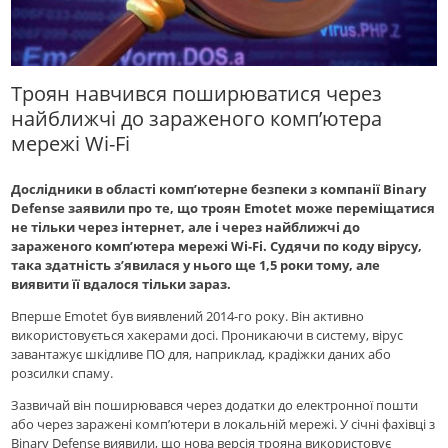
Троян навчився поширюватися через
найближчі до зараженого комп’ютера
мережі Wi-Fi
Дослідники в області комп’ютерне безпеки з компанії Binary
Defense заявили про те, що троян Emotet може переміщатися
не тільки через інтернет, але і через найближчі до
зараженого комп’ютера мережі Wi-Fi. Судячи по коду вірусу,
така здатність з’явилася у нього ще 1,5 роки тому, але
виявити її вдалося тільки зараз.
Вперше Emotet був виявлений 2014-го року. Він активно
використовується хакерами досі. Проникаючи в систему, вірус
завантажує шкідливе ПО для, наприклад, крадіжки даних або
розсилки спаму.
Зазвичай він поширювався через додатки до електронної пошти
або через заражені комп’ютери в локальній мережі. У січні фахівці з
Binary Defense виявили, що нова версія трояна використовує