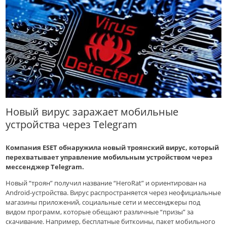
Новый вирус заражает мобильные
устройства через Telegram
Компания ESET обнаружила новый троянский вирус, который
перехватывает управление мобильным устройством через
мессенджер Telegram.
Новый “троян” получил название “HeroRat” и ориентирован на
Android-устройства. Вирус распространяется через неофициальные
магазины приложений, социальные сети и мессенджеры под
видом программ, которые обещают различные “призы” за
скачивание. Например, бесплатные биткоины, пакет мобильного