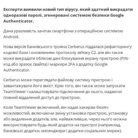
Експерти виявили новий тип вірусу, який здатний викрадати
одноразові паролі, згенеровані системою безпеки Google
Authenticator.
Дана уразливість зачіпає смартфони з операційною системою
Android.
Нова версія банківського трояна Cerberus піддалася рефакторингу
кодової бази і оновленням протоколу зв’язку C2, але він також
може викрадати облікові дані блокування екрану пристрою (PIN-
код або зразок свайпа) і маркери 2FA з додатку Google
Authenticator.
Cerberus може переглядати файлову систему пристрою і
завантажувати його вміст. Крім того, він також може запускати
TeamViewer і налаштовувати підключення до нього, надаючи
повний віддалений доступ до пристрою.
Коли TeamViewer включений, він надає хакерам безліч
можливостей, включаючи зміну установки пристрою, установку
або видалення додатків, але, найважливіше, через нього можна
використовувати будь-який додаток на пристрої (наприклад,
банківські додатки, месенджери і додатки соціальних мереж).