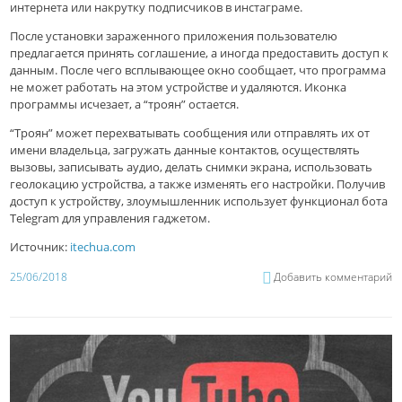
интернета или накрутку подписчиков в инстаграме.
После установки зараженного приложения пользователю
предлагается принять соглашение, а иногда предоставить доступ к
данным. После чего всплывающее окно сообщает, что программа
не может работать на этом устройстве и удаляются. Иконка
программы исчезает, а “троян” остается.
“Троян” может перехватывать сообщения или отправлять их от
имени владельца, загружать данные контактов, осуществлять
вызовы, записывать аудио, делать снимки экрана, использовать
геолокацию устройства, а также изменять его настройки. Получив
доступ к устройству, злоумышленник использует функционал бота
Telegram для управления гаджетом.
Источник:
itechua.com
25/06/2018
Добавить комментарий