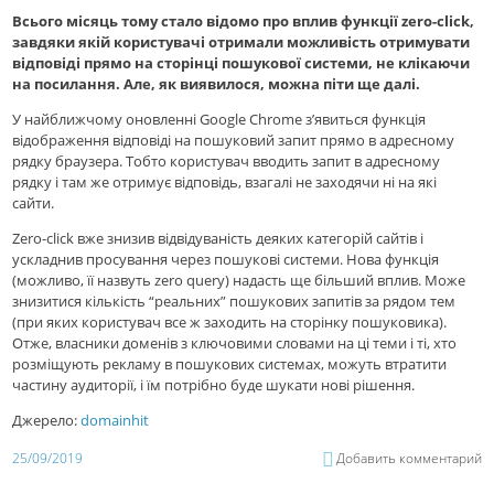
Всього місяць тому стало відомо про вплив функції zero-click,
завдяки якій користувачі отримали можливість отримувати
відповіді прямо на сторінці пошукової системи, не клікаючи
на посилання. Але, як виявилося, можна піти ще далі.
У найближчому оновленні Google Chrome з’явиться функція
відображення відповіді на пошуковий запит прямо в адресному
рядку браузера. Тобто користувач вводить запит в адресному
рядку і там же отримує відповідь, взагалі не заходячи ні на які
сайти.
Zero-click вже знизив відвідуваність деяких категорій сайтів і
ускладнив просування через пошукові системи. Нова функція
(можливо, її назвуть zero query) надасть ще більший вплив. Може
знизитися кількість “реальних” пошукових запитів за рядом тем
(при яких користувач все ж заходить на сторінку пошуковика).
Отже, власники доменів з ключовими словами на ці теми і ті, хто
розміщують рекламу в пошукових системах, можуть втратити
частину аудиторії, і їм потрібно буде шукати нові рішення.
Джерело:
domainhit
25/09/2019
Добавить комментарий