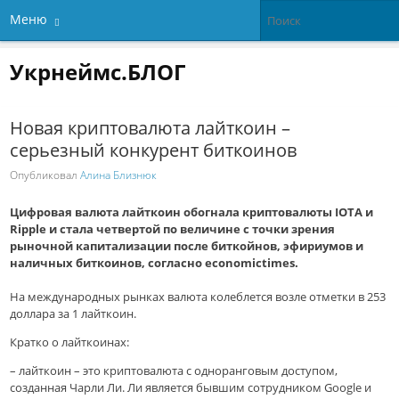
Меню
Укрнеймс.БЛОГ
Новая криптовалюта лайткоин –
серьезный конкурент биткоинов
Опубликовал
Алина Близнюк
Цифровая валюта лайткоин обогнала криптовалюты IOTA и
Ripple и стала четвертой по величине с точки зрения
рыночной капитализации после биткойнов, эфириумов и
наличных биткоинов, согласно economictimes.
На международных рынках валюта колеблется возле отметки в 253
доллара за 1 лайткоин.
Кратко о лайткоинах:
– лайткоин – это криптовалюта с одноранговым доступом,
созданная Чарли Ли. Ли является бывшим сотрудником Google и