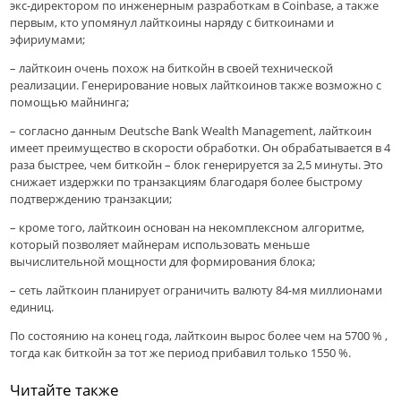
экс-директором по инженерным разработкам в Coinbase, а также
первым, кто упомянул лайткоины наряду с биткоинами и
эфириумами;
– лайткоин очень похож на биткойн в своей технической
реализации. Генерирование новых лайткоинов также возможно с
помощью майнинга;
– согласно данным Deutsche Bank Wealth Management, лайткоин
имеет преимущество в скорости обработки. Он обрабатывается в 4
раза быстрее, чем биткойн – блок генерируется за 2,5 минуты. Это
снижает издержки по транзакциям благодаря более быстрому
подтверждению транзакции;
– кроме того, лайткоин основан на некомплексном алгоритме,
который позволяет майнерам использовать меньше
вычислительной мощности для формирования блока;
– сеть лайткоин планирует ограничить валюту 84-мя миллионами
единиц.
По состоянию на конец года, лайткоин вырос более чем на 5700 % ,
тогда как биткойн за тот же период прибавил только 1550 %.
Читайте также