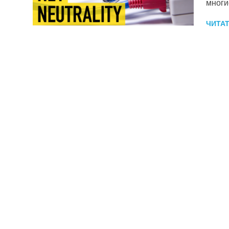
многи
ЧИТА