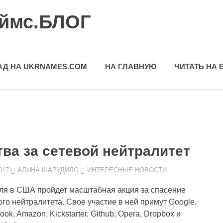
еймс.БЛОГ
АД НА UKRNAMES.COM
НА ГЛАВНУЮ
ЧИТАТЬ НА 
тва за сетевой нейтралитет
017
АЛИНА ШАРУДИЛО
ИНТЕРЕСНЫЕ НОВОСТИ
ля в США пройдет масштабная акция за спасение
ого нейтралитета. Свое участие в ней примут Google,
ok, Amazon, Kickstarter, Github, Opera, Dropbox и