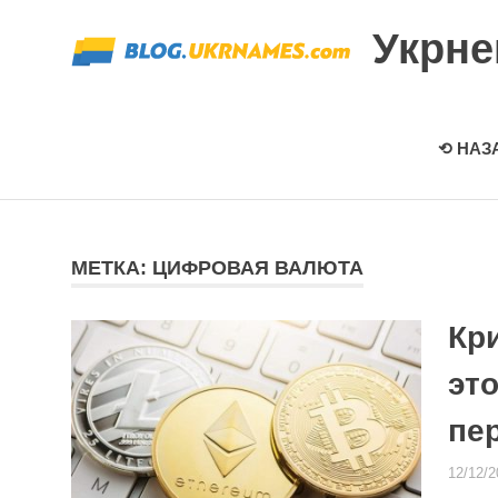
Перейти
Укрн
к
содержимому
⟲ НАЗ
МЕТКА: ЦИФРОВАЯ ВАЛЮТА
Кр
это
пе
12/12/2