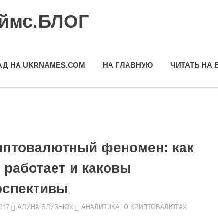
еймс.БЛОГ
АД НА UKRNAMES.COM
НА ГЛАВНУЮ
ЧИТАТЬ НА 
иптовалютный феномен: как
 работает и каковы
рспективы
017
АЛИНА БЛИЗНЮК
АНАЛИТИКА
,
О КРИПТОВАЛЮТАХ