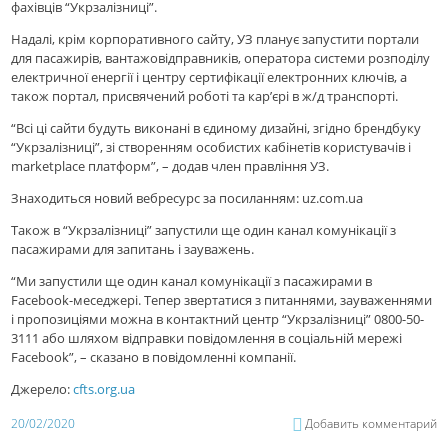
фахівців “Укрзалізниці”.
Надалі, крім корпоративного сайту, УЗ планує запустити портали
для пасажирів, вантажовідправників, оператора системи розподілу
електричної енергії і центру сертифікації електронних ключів, а
також портал, присвячений роботі та кар’єрі в ж/д транспорті.
“Всі ці сайти будуть виконані в єдиному дизайні, згідно брендбуку
“Укрзалізниці”, зі створенням особистих кабінетів користувачів і
marketplace платформ”, – додав член правління УЗ.
Знаходиться новий вебресурс за посиланням: uz.com.ua
Також в “Укрзалізниці” запустили ще один канал комунікації з
пасажирами для запитань і зауважень.
“Ми запустили ще один канал комунікації з пасажирами в
Facebook-меседжері. Тепер звертатися з питаннями, зауваженнями
і пропозиціями можна в контактний центр “Укрзалізниці” 0800-50-
3111 або шляхом відправки повідомлення в соціальній мережі
Facebook”, – сказано в повідомленні компанії.
Джерело:
cfts.org.ua
20/02/2020
Добавить комментарий