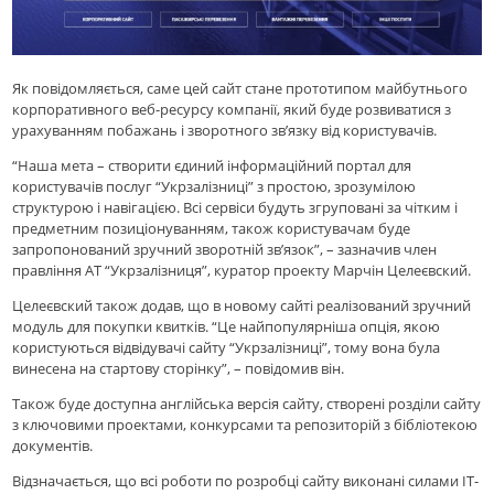
Як повідомляється, саме цей сайт стане прототипом майбутнього
корпоративного веб-ресурсу компанії, який буде розвиватися з
урахуванням побажань і зворотного зв’язку від користувачів.
“Наша мета – створити єдиний інформаційний портал для
користувачів послуг “Укрзалізниці” з простою, зрозумілою
структурою і навігацією. Всі сервіси будуть згруповані за чітким і
предметним позиціонуванням, також користувачам буде
запропонований зручний зворотній зв’язок”, – зазначив член
правління АТ “Укрзалізниця”, куратор проекту Марчін Целеєвский.
Целеєвский також додав, що в новому сайті реалізований зручний
модуль для покупки квитків. “Це найпопулярніша опція, якою
користуються відвідувачі сайту “Укрзалізниці”, тому вона була
винесена на стартову сторінку”, – повідомив він.
Також буде доступна англійська версія сайту, створені розділи сайту
з ключовими проектами, конкурсами та репозиторій з бібліотекою
документів.
Відзначається, що всі роботи по розробці сайту виконані силами IT-