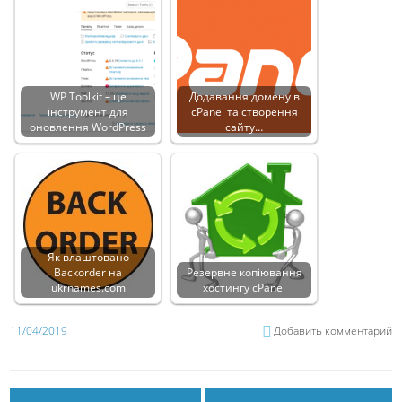
WP Toolkit – це
Додавання домену в
інструмент для
cPanel та створення
оновлення WordPress
сайту…
Як влаштовано
Backorder на
Резервне копіювання
ukrnames.com
хостингу cPanel
11/04/2019
Добавить комментарий