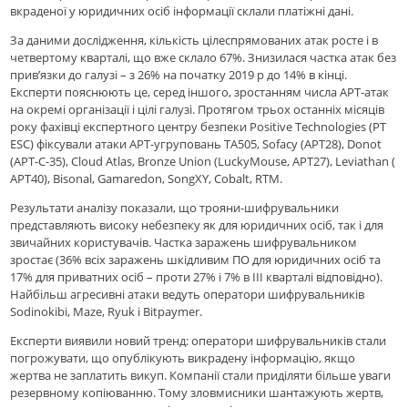
вкраденої у юридичних осіб інформації склали платіжні дані.
За даними дослідження, кількість цілеспрямованих атак росте і в
четвертому кварталі, що вже склало 67%. Знизилася частка атак без
прив’язки до галузі – з 26% на початку 2019 р до 14% в кінці.
Експерти пояснюють це, серед іншого, зростанням числа APT-атак
на окремі організації і цілі галузі. Протягом трьох останніх місяців
року фахівці експертного центру безпеки Positive Technologies (PT
ESC) фіксували атаки APT-угруповань TA505, Sofacy (APT28), Donot
(APT-C-35), Cloud Atlas, Bronze Union (LuckyMouse, APT27), Leviathan (
APT40), Bisonal, Gamaredon, SongXY, Cobalt, RTM.
Результати аналізу показали, що трояни-шифрувальники
представляють високу небезпеку як для юридичних осіб, так і для
звичайних користувачів. Частка заражень шифрувальником
зростає (36% всіх заражень шкідливим ПО для юридичних осіб та
17% для приватних осіб – проти 27% і 7% в III кварталі відповідно).
Найбільш агресивні атаки ведуть оператори шифрувальників
Sodinokibi, Maze, Ryuk і Bitpaymer.
Експерти виявили новий тренд: оператори шифрувальників стали
погрожувати, що опублікують викрадену інформацію, якщо
жертва не заплатить викуп. Компанії стали приділяти більше уваги
резервному копіюванню. Тому зловмисники шантажують жертв,