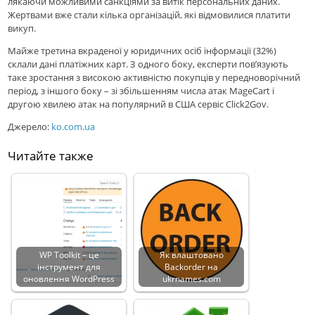
лякаючи можливими санкціями за витік персональних даних.
Жертвами вже стали кілька організацій, які відмовилися платити
викуп.
Майже третина вкраденої у юридичних осіб інформації (32%)
склали дані платіжних карт. З одного боку, експерти пов’язують
таке зростання з високою активністю покупців у передноворічний
період, з іншого боку – зі збільшенням числа атак MageCart і
другою хвилею атак на популярний в США сервіс Click2Gov.
Джерело:
ko.com.ua
Читайте также
WP Toolkit – це
Як влаштовано
інструмент для
Backorder на
оновлення WordPress
ukrnames.com