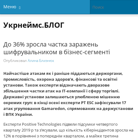
Меню
Укрнеймс.БЛОГ
До 36% зросла частка заражень
шифрувальником в бізнес-сегменті
Опубликовал
Алина Близнюк
Найчастіше атакам як і раніше піддаються держоргани,
промисловість, охорона здоров’я, фінансові та освітні
установи. Також експерти відзначають дворазове
збільшення частки атак на IT-компанії і сферу торгівлі.
Державні установи залишаються улюбленою мішенню
окремих груп: в кінці осені експерти PT ESC зафіксували 17
атак угруповання Gamaredon, спрямованих на держустанови
і ВПК України.
Експерти Positive Technologies підвели підсумки четвертого
кварталу 2019 р та з’ясували, що кількість кіберінцідентов зросла на
12% в порівнянні з попереднім кварталом, а майже третина