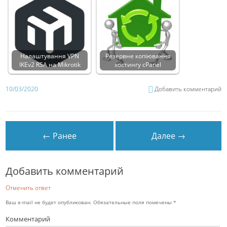
Налаштування VPN
Резервне копіювання
IKEv2 RSA на Mikrotik
хостингу cPanel
10/03/2020
Добавить комментарий
← Ранее
Далее →
Добавить комментарий
Отменить ответ
Ваш e-mail не будет опубликован.
Обязательные поля помечены
*
Комментарий