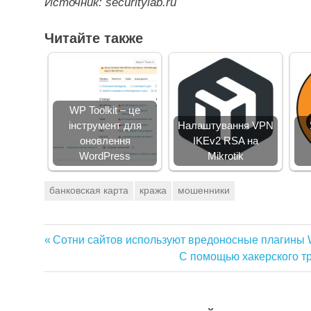
Источник: securitylab.ru
Читайте также
WP Toolkit – це
інструмент для
Налаштування VPN
оновлення
IKEv2 RSA на
WordPress
Mikrotik
банковская карта
кража
мошенники
Предыдущая
Сотни сайтов используют вредоносные плагины 
Навигация
запись:
Следующая
С помощью хакерского т
запись:
по
записям