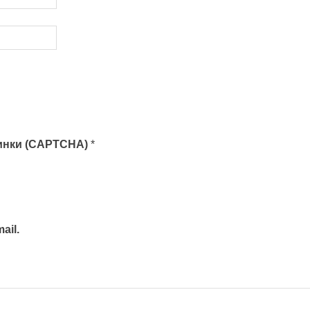
тинки (CAPTCHA)
*
ail.