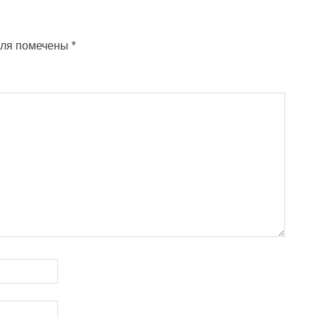
оля помечены
*