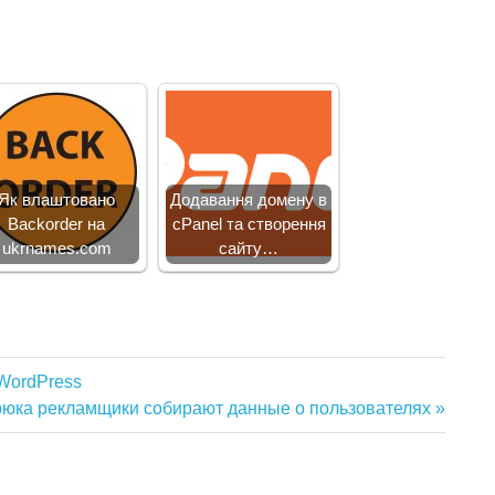
Як влаштовано
Додавання домену в
Backorder на
cPanel та створення
ukrnames.com
сайту…
WordPress
рюка рекламщики собирают данные о пользователях