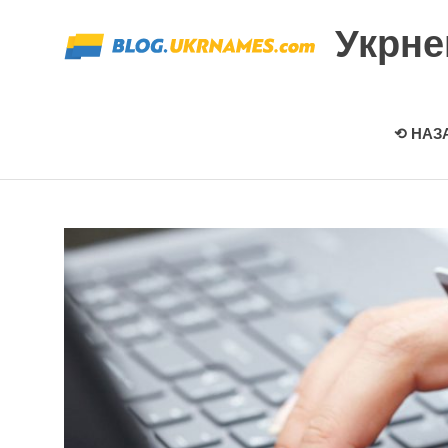
Перейти
Укрн
к
содержимому
⟲ НАЗ