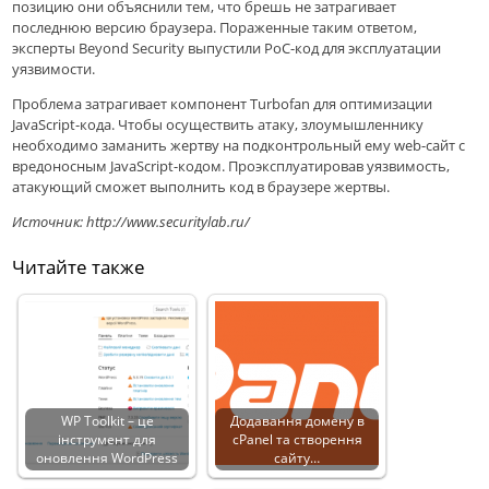
позицию они объяснили тем, что брешь не затрагивает
последнюю версию браузера. Пораженные таким ответом,
эксперты Beyond Security выпустили PoC-код для эксплуатации
уязвимости.
Проблема затрагивает компонент Turbofan для оптимизации
JavaScript-кода. Чтобы осуществить атаку, злоумышленнику
необходимо заманить жертву на подконтрольный ему web-сайт с
вредоносным JavaScript-кодом. Проэксплуатировав уязвимость,
атакующий сможет выполнить код в браузере жертвы.
Источник: http://www.securitylab.ru/
Читайте также
WP Toolkit – це
Додавання домену в
інструмент для
cPanel та створення
оновлення WordPress
сайту…