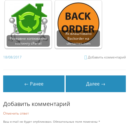
Як влаштовано
Резервне копіювання
Backorder на
хостингу cPanel
ukrnames.com
18/08/2017
Добавить комментарий
← Ранее
Далее →
Добавить комментарий
Отменить ответ
Ваш e-mail не будет опубликован.
Обязательные поля помечены
*