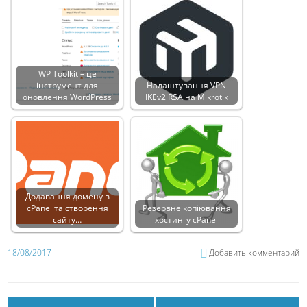
WP Toolkit – це
інструмент для
Налаштування VPN
оновлення WordPress
IKEv2 RSA на Mikrotik
Додавання домену в
cPanel та створення
Резервне копіювання
сайту…
хостингу cPanel
18/08/2017
Добавить комментарий