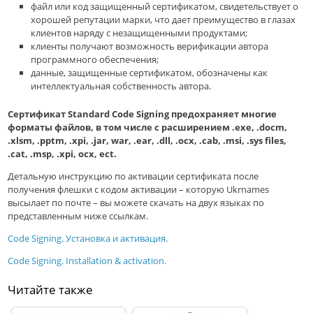
файл или код защищенный сертификатом, свидетельствует о
хорошей репутации марки, что дает преимущество в глазах
клиентов наряду с незащищенными продуктами;
клиенты получают возможность верификации автора
программного обеспечения;
данные, защищенные сертификатом, обозначены как
интеллектуальная собственность автора.
Сертификат Standard Code Signing предохраняет многие
форматы файлов, в том числе с расширением .exe, .docm,
.xlsm, .pptm, .xpi, .jar, war, .ear, .dll, .ocx, .cab, .msi, .sys files,
.cat, .msp, .xpi, ocx, ect.
Детальную инструкцию по активации сертификата после
получения флешки с кодом активации – которую Ukrnames
высылает по почте – вы можете скачать на двух языках по
представленным ниже ссылкам.
Code Signing. Установка и активация.
Code Signing. Installation & activation.
Читайте также