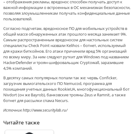
– отображения рекламы, вредонос способен получать доступ к
важной информации о встроенных в ОС механизмах безопасности,
позволяя злоумышленникам получать конфиденциальные данные
пользователей.
Согласно подсчетам, вредоносное ПО для мобильных устройств в
общей массе обнаруженных атак прошлого месяца занимает 9%.
Самым распространенным вредоносом для настольных систем
специалисты Check Point назвали Kelihos – ботнет, используемый
для кражи биткойнов. Его атаки причинили вред 5% организаций
по всему миру. За ним следуют руткит для Windows под названием
HackerDefender и троян-шифровальщик Cryptowall, заразившие
4,5% компаний.
В десятку самых популярных попали так же: червь Conficker,
загрузчик вымогательского ПО Nemucod, программа для
похищения учетных данных RookieUA, многофункциональный бот
Nivdort (он же Bayrob), банковские трояны Zeus и Ramnit, а также
ботнет для рассылки спама Necurs.
Источник http://www.securitylab.ru/
Читайте также