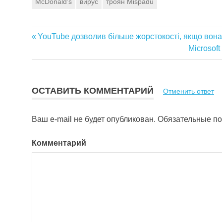
McDonald’s
вирус
троян Mispadu
Предыдущая
YouTube дозволив більше жорстокості, якщо вона
Навигация
запись:
Следую
Microsof
запись:
по
записям
ОСТАВИТЬ КОММЕНТАРИЙ
Отменить ответ
Ваш e-mail не будет опубликован.
Обязательные п
Комментарий