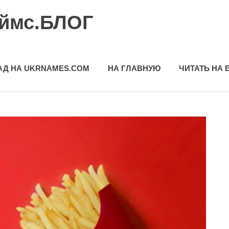
еймс.БЛОГ
АД НА UKRNAMES.COM
НА ГЛАВНУЮ
ЧИТАТЬ НА 