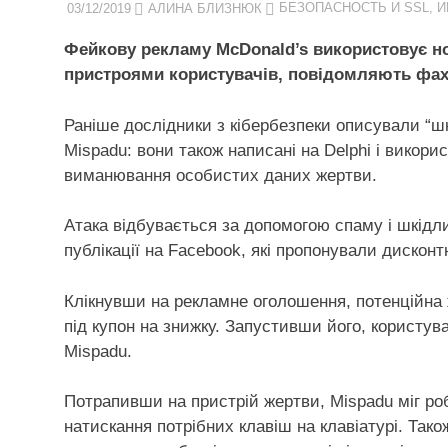
03/12/2019
АЛИНА БЛИЗНЮК
БЕЗОПАСНОСТЬ И SSL
,
И
Фейкову рекламу McDonald’s використовує н
пристроями користувачів, повідомляють фахі
Раніше дослідники з кібербезпеки описували “шкі
Mispadu: вони також написані на Delphi і вико
виманювання особистих даних жертви.
Атака відбувається за допомогою спаму і шкідл
публікації на Facebook, які пропонували дисконт
Клікнувши на рекламне оголошення, потенційна
під купон на знижку. Запустивши його, користу
Mispadu.
Потрапивши на пристрій жертви, Mispadu міг ро
натискання потрібних клавіш на клавіатурі. Тако