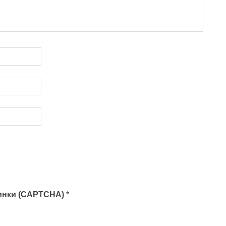
тинки (CAPTCHA)
*