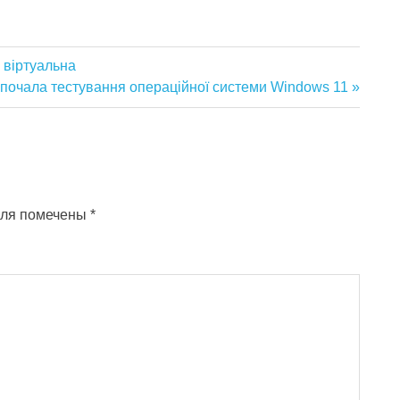
 віртуальна
щая
t почала тестування операційної системи Windows 11
оля помечены
*