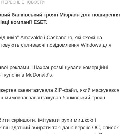
НТЕРЕСНЫЕ НОВОСТИ
овий банківський троян Mispadu для поширення
вці компанії ESET.
дників” Amavaldo і Casbaneiro, які схожі на
ристовують спливаючі повідомлення Windows для
ивої реклами. Шахраї розміщували комерційні
ні купони в McDonald’s.
 жертва завантажувала ZIP-файл, який маскувався
вач мимоволі завантажував банківський троян
бити скріншоти, імітувати рухи мишкою і
ж він здатний збирати такі дані: версію ОС, список