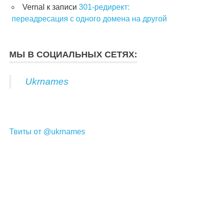
Vernal
к записи
301-редирект:
переадресация с одного домена на другой
МЫ В СОЦИАЛЬНЫХ СЕТЯХ:
Ukrnames
Твиты от @ukrnames