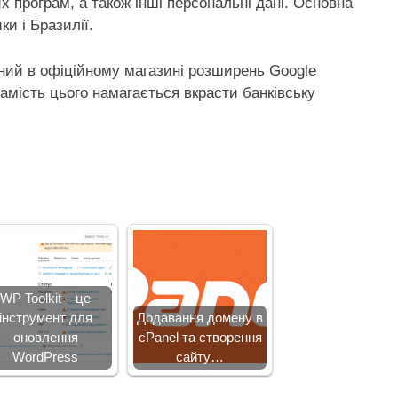
х програм, а також інші персональні дані. Основна
ки і Бразилії.
ний в офіційному магазині розширень Google
амість цього намагається вкрасти банківську
WP Toolkit – це
інструмент для
Додавання домену в
оновлення
cPanel та створення
WordPress
сайту…