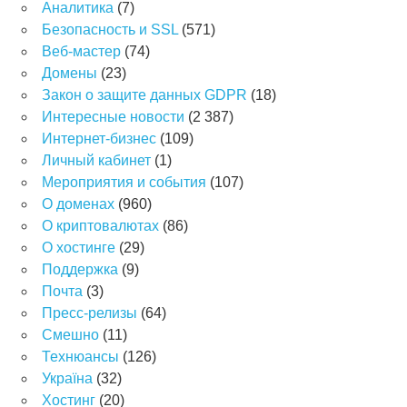
Аналитика
(7)
Безопасность и SSL
(571)
Веб-мастер
(74)
Домены
(23)
Закон о защите данных GDPR
(18)
Интересные новости
(2 387)
Интернет-бизнес
(109)
Личный кабинет
(1)
Мероприятия и события
(107)
О доменах
(960)
О криптовалютах
(86)
О хостинге
(29)
Поддержка
(9)
Почта
(3)
Пресс-релизы
(64)
Смешно
(11)
Технюансы
(126)
Україна
(32)
Хостинг
(20)