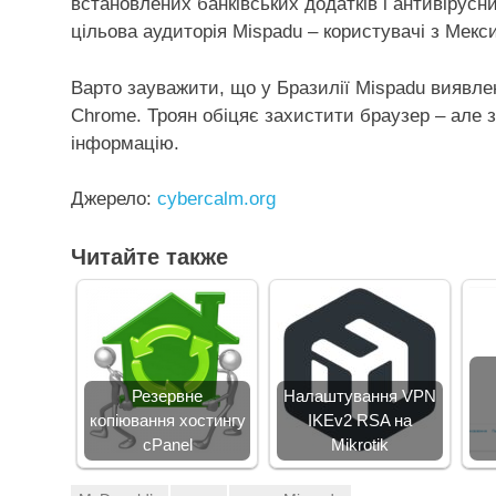
встановлених банківських додатків і антивірусни
цільова аудиторія Mispadu – користувачі з Мекси
Варто зауважити, що у Бразилії Mispadu виявле
Chrome. Троян обіцяє захистити браузер – але з
інформацію.
Джерело:
cybercalm.org
Читайте также
Резервне
Налаштування VPN
копіювання хостингу
IKEv2 RSA на
cPanel
Mikrotik