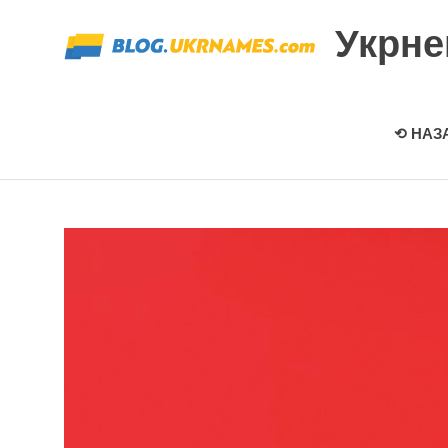
Перейти
Укрн
к
содержимому
⟲ НАЗ