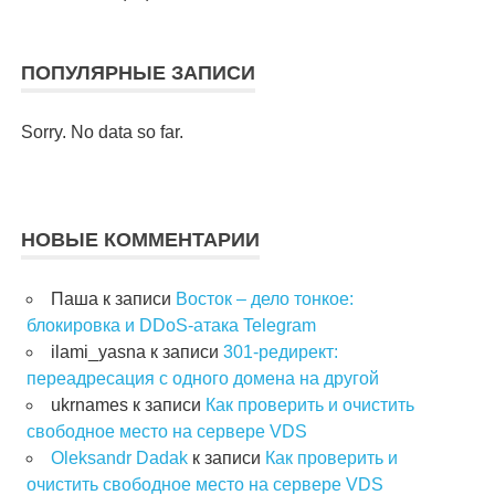
ПОПУЛЯРНЫЕ ЗАПИСИ
Sorry. No data so far.
НОВЫЕ КОММЕНТАРИИ
Паша
к записи
Восток – дело тонкое:
блокировка и DDoS-атака Telegram
ilami_yasna
к записи
301-редирект:
переадресация с одного домена на другой
ukrnames
к записи
Как проверить и очистить
свободное место на сервере VDS
Oleksandr Dadak
к записи
Как проверить и
очистить свободное место на сервере VDS