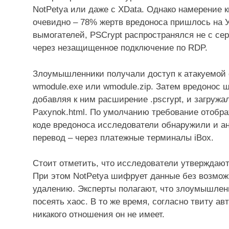
NotPetya или даже с XData. Однако намерение 
очевидно – 78% жертв вредоноса пришлось на 
вымогателей, PSCrypt распространялся не с се
через незащищенное подключение по RDP.
Злоумышленники получали доступ к атакуемой 
wmodule.exe или wmodule.zip. Затем вредонос
добавляя к ним расширение .pscrypt, и загруж
Paxynok.html. По умолчанию требование отобра
коде вредоноса исследователи обнаружили и ан
перевод – через платежные терминалы iBox.
Стоит отметить, что исследователи утверждают, 
При этом NotPetya шифрует данные без возможн
удалению. Эксперты полагают, что злоумышленн
посеять хаос. В то же время, согласно твиту ав
никакого отношения он не имеет.