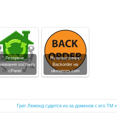
Резервне
Як влаштовано
піювання хостингу
Backorder на
cPanel
ukrnames.com
Следующая
Грег Лемонд судится из-за доменов с его ТМ
запись: