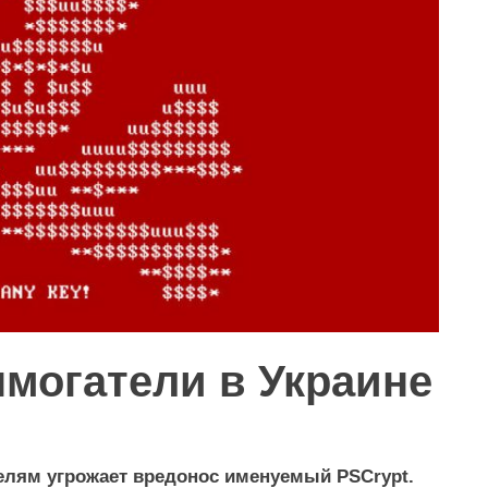
могатели в Украине
телям угрожает вредонос именуемый PSCrypt.