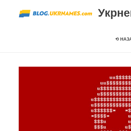
Перейти
Укрн
к
содержимому
⟲ НАЗ