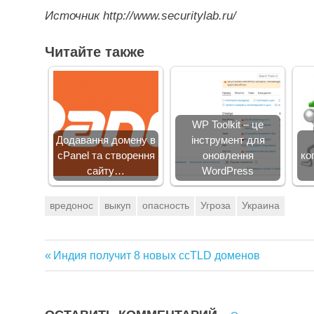
Источник http://www.securitylab.ru/
Читайте также
WP Toolkit – це
Додавання домену в
інструмент для
cPanel та створення
оновлення
ко
сайту…
WordPress
вредонос
выкуп
опасность
Угроза
Украина
Предыдущая
Индия получит 8 новых ccTLD доменов
Навигация
запись:
по