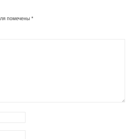
оля помечены
*