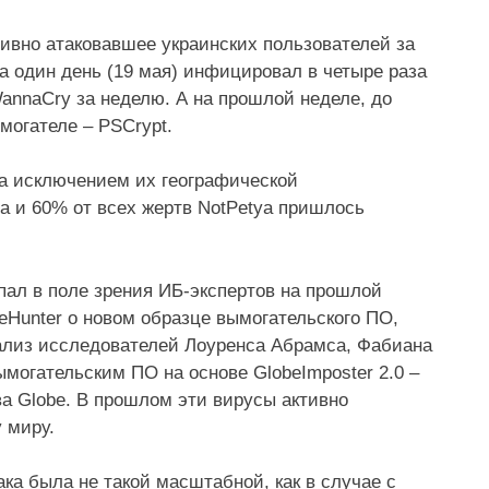
сивно атаковавшее украинских пользователей за
а один день (19 мая) инфицировал в четыре раза
annaCry за неделю. А на прошлой неделе, до
могателе – PSCrypt.
за исключением их географической
ta и 60% от всех жертв NotPetya пришлось
пал в поле зрения ИБ-экспертов на прошлой
Hunter о новом образце вымогательского ПО,
нализ исследователей Лоуренса Абрамса, Фабиана
могательским ПО на основе GlobeImposter 2.0 –
а Globe. В прошлом эти вирусы активно
 миру.
ка была не такой масштабной, как в случае с