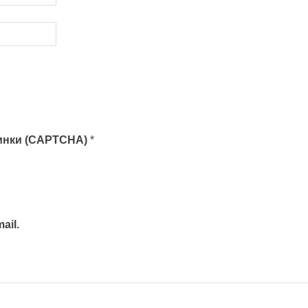
тинки (CAPTCHA)
*
ail.