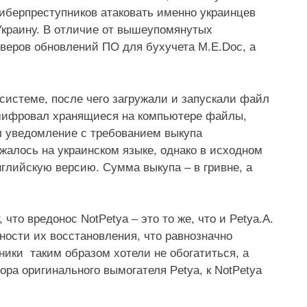
киберпреступников атаковать именно украинцев
Украину. В отличие от вышеупомянутых
рверов обновлений ПО для бухучета M.E.Doc, а
системе, после чего загружали и запускали файл
 шифровал хранящиеся на компьютере файлы,
ал уведомление с требованием выкупа
жалось на украинском языке, однако в исходном
глийскую версию. Сумма выкупа – в гривне, а
что вредонос NotPetya – это то же, что и Petya.A.
ости их восстановления, что равнозначно
ики таким образом хотели не обогатиться, а
тора оригинального вымогателя Petya, к NotPetya