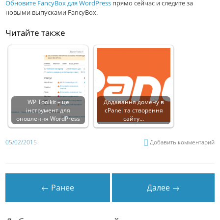
Обновите FancyBox для WordPress
прямо сейчас и следите за
новыми выпусками FancyBox.
Читайте также
WP Toolkit – це
Додавання домену в
інструмент для
cPanel та створення
оновлення WordPress
сайту…
05/02/2015
Добавить комментарий
← Ранее
Далее →