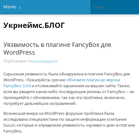
Меню
Укрнеймс.БЛОГ
Уязвимость в плагине FancyBox для
WordPress
Опубликовал
Алина Шарудило
Серьезная уязвимость была обнаружена в плагине FancyBox для
WordPress. Пожалуйста, срочно
обновите плагин до версии
FancyBox 3.0.4
и отслеживайте заражения на вашем сайте. Также,
если вы увидите какие-либо последующие релизы от FancyBox – не
промедляйте с обновлением, так как эта проблема, возможно,
потребует дальнейших исправлений.
Возникшая вчера на WordPress форумах проблема была
исследована специалистами по защите информации компании
Sucuri, которые и определили уязвимость «нулевого дня» в плагине
FancyBox.