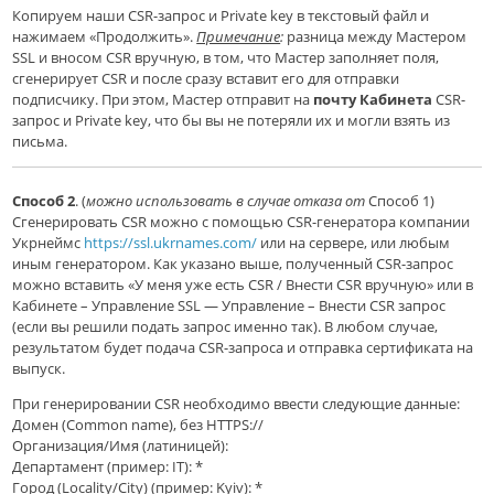
Копируем наши CSR-запрос и Private key в текстовый файл и
нажимаем «Продолжить».
Примечание
:
разница между Мастером
SSL и вносом
CSR вручную, в том, что Мастер заполняет поля,
с
генерирует CSR
и после сразу вставит его для отправки
подписчику. При этом, Мастер отправит на
почту Кабинета
CSR-
запрос и Private key, что бы вы не потеряли их и могли взять из
письма.
Способ 2
. (
можно использовать в случае отказа от
Способ 1
)
Сг
енерировать CSR
можно
с помощью
CSR-
генератора компании
Укрнеймс
https://ssl.ukrnames.com/
или на сервере, или любым
иным генератором.
Как указано выше, полученный CSR-запрос
можно вставить «
У меня уже есть CSR / Внести CSR вручную
» или в
Кабинете – Управление SSL — Управление – Внести CSR запрос
(если вы решили подать запрос именно так). В любом случае,
результатом будет подача CSR-запроса и отправка сертификата на
выпуск.
При генерировании CSR необходимо ввести следующие данные:
Домен (Common name), без HTTPS://
Организация/Имя (латиницей):
Департамент (пример: IT): *
Город (Locality/City) (пример: Kyiv): *