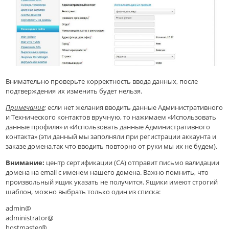
Внимательно проверьте корректность ввода данных, после
подтверждения их изменить будет нельзя.
Примечание
:
если нет желания вводить данные Административного
и Технического контактов вручную, то нажимаем «Использовать
данные профиля» и «Использовать данные Административного
контакта» (эти данный мы заполняли при регистрации аккаунта и
заказе домена,так что вводить повторно от руки мы их не будем).
Внимание:
центр сертификации (CA)
отправит
письмо валидации
домена
на
email
с именем нашего домена.
Важно помнить, что
произвольный ящик указать не получится. Ящики имеют строгий
шаблон, можно выбрать только один из
списка:
admin@
administrator@
hostmaster@