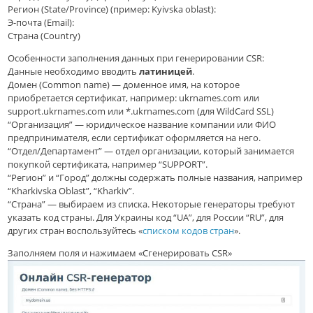
Регион (State/Province) (пример: Kyivska oblast):
Э-почта (Email):
Страна (Country)
Особенности заполнения данных при генерировании CSR:
Данные необходимо вводить
латинице
й
.
Домен (Common name) — доменное имя, на которое
приобретается сертификат, например: ukrnames.com или
support.ukrnames.com или *.ukrnames.com (для WildCard SSL)
“Организация” — юридическое название компании или ФИО
предпринимателя, если сертификат оформляется на него.
“Отдел/Департамент” — отдел организации, который занимается
покупкой сертификата, например “SUPPORT”.
“Регион” и “Город” должны содержать полные названия, например
“Kharkivska Oblast”, “Kharkiv”.
“Страна” — выбираем из списка. Некоторые генераторы требуют
указать код страны. Для Украины код “UA”, для России “RU”, для
других стран воспользуйтесь «
списком кодов стран
».
Заполняем поля и нажимаем «Сгенерировать CSR»