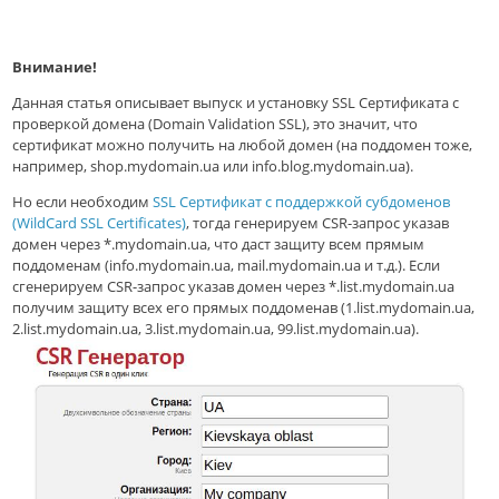
Внимание!
Данная статья описывает выпуск и установку SSL Сертификата с
проверкой домена (Domain Validation SSL), это значит, что
сертификат можно получить на любой домен (на поддомен тоже,
например, shop.mydomain.ua или info.blog.mydomain.ua).
Но если необходим
SSL Сертификат с поддержкой субдоменов
(WildCard SSL Certificates)
, тогда генерируем CSR-запрос указав
домен через *.mydomain.ua, что даст защиту всем прямым
поддоменам (info.mydomain.ua, mail.mydomain.ua и т.д.). Если
сгенерируем CSR-запрос указав домен через *.list.mydomain.ua
получим защиту всех его прямых поддоменав (1.list.mydomain.ua,
2.list.mydomain.ua, 3.list.mydomain.ua, 99.list.mydomain.ua).