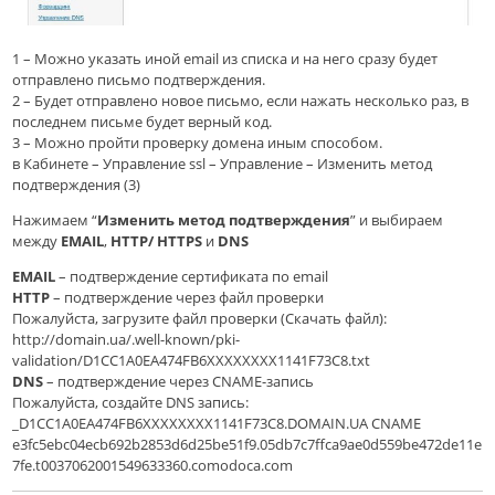
1 – Можно указать иной email из списка и на него сразу будет
отправлено письмо подтверждения.
2 – Будет отправлено новое письмо, если нажать несколько раз, в
последнем письме будет верный код.
3 – Можно пройти проверку домена иным способом.
в Кабинете – Управление ssl – Управление – Изменить метод
подтверждения (3)
Нажимаем “
Изменить метод подтверждения
” и выбираем
между
EMAIL
,
HTTP/ HTTP
S
и
DNS
EMAIL
– подтверждение сертификата по email
HTTP
– подтверждение через файл проверки
Пожалуйста, загрузите файл проверки (Скачать файл):
httр://domain.ua/.well-known/pki-
validation/D1CC1A0EA474FB6XXXXXXXX1141F73C8.txt
DNS
– подтверждение через CNAME-запись
Пожалуйста, создайте DNS запись:
_D1CC1A0EA474FB6XXXXXXXX1141F73C8.DOMAIN.UA CNAME
e3fc5ebc04ecb692b2853d6d25be51f9.05db7c7ffca9ae0d559be472de11e
7fe.t0037062001549633360.comodoca.сom