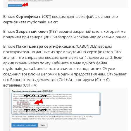
В поле
Сертификат
: (CRT) вводим данные из файла основного
сертификата mydomain_ua.crt
В поле
Закрытый ключ
(KEY) вводим закрытый ключ, который мы
получили при генерации CSR запроса и сохранили локально ранее.
В поле
Пакет центра сертификации
: (CABUNDLE) вводим
последовательно данные из промежуточных сертификатов. Это
значит, что сперва мы вводим данные из ca_1, далее из ca_2. Если
архив скачан через почту Кабинета в виде одного файла
mydomain_ua.ca-bundle, то это значит, что подписчик CA уже
соединил все ключи цепочки в один и предоставил нам. Открывает
его Блокнотом выделяем все (Ctrl + A) – копируем (Ctrl + C) –
вставляем (Ctrl + V)