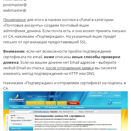
postmaster@
webmaster@
Примечание
:
д
ля этого в панели хостинга cPanel в категории
«Почтовые аккаунты» создаем почтовый ящик
admin@имя_домена.
Если почта есть и она может принять письмо
от CA, нажимаем «Подтверждаю»
.
На
указанный
ящик придет
письмо от организации предоставившей SSL.
Внимание:
если нет возможности пройти подтверждение
сертификата по email,
ниже
описаны
иные способы проверки
домена
. Если на вашем домене нет Email адресов – выберите
любой Email из списка,
после о
тправления
заявки
вы сможете
изменить метод подтверждения на HTTP или DNS.
Нажимаем «Подтверждаю» и отправляем сертификат на подпись в
CA.