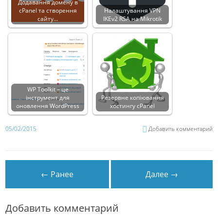
Додавання домену в
cPanel та створення
Налаштування VPN
сайту…
IKEv2 RSA на Mikrotik
WP Toolkit – це
інструмент для
Резервне копіювання
оновлення WordPress
хостингу cPanel
05/02/2015
Добавить комментарий
← Ранее
Далее →
Добавить комментарий