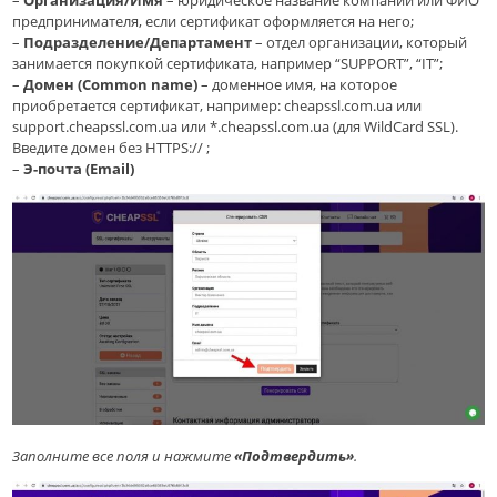
–
Организация/Имя
– юридическое название компании или ФИО
предпринимателя, если сертификат оформляется на него;
–
Подразделение/Департамент
– отдел организации, который
занимается покупкой сертификата, например “SUPPORT”, “IT”;
–
Домен (Common name)
– доменное имя, на которое
приобретается сертификат, например: cheapssl.com.ua или
support.cheapssl.com.ua или *.cheapssl.com.ua (для WildCard SSL).
Введите домен без HTTPS:// ;
–
Э-почта (Email)
Заполните все поля и нажмите
«Подтвердить»
.