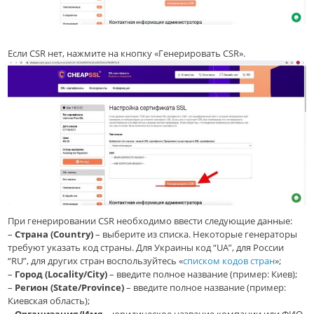
Если CSR нет, нажмите на кнопку «Генерировать CSR».
При генерировании CSR необходимо ввести следующие данные:
–
Страна (Country)
– выберите из списка. Некоторые генераторы
требуют указать код страны. Для Украины код “UA”, для России
“RU”, для других стран воспользуйтесь «
списком кодов стран
»;
–
Город (Locality/City)
– введите полное название (пример: Киев);
–
Регион (State/Province)
– введите полное название (пример:
Киевская область);