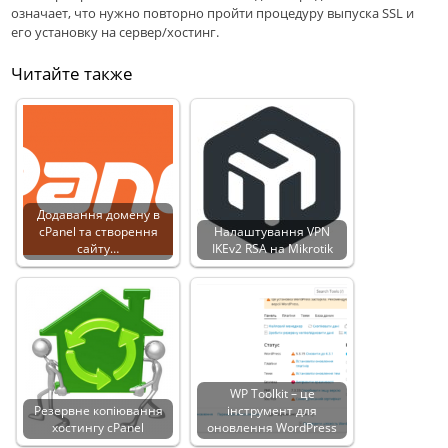
означает, что нужно повторно пройти процедуру выпуска SSL и
его установку на сервер/хостинг.
Читайте также
Додавання домену в
cPanel та створення
Налаштування VPN
сайту…
IKEv2 RSA на Mikrotik
WP Toolkit – це
Резервне копіювання
інструмент для
хостингу cPanel
оновлення WordPress