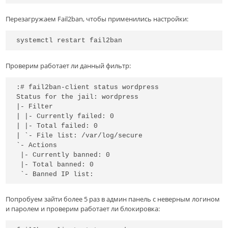
Перезагружаем Fail2ban, чтобы применились настройки:
systemctl restart fail2ban
Проверим работает ли данный фильтр:
:# fail2ban-client status wordpress

Status for the jail: wordpress

|- Filter

| |- Currently failed: 0

| |- Total failed: 0

| `- File list: /var/log/secure

`- Actions

 |- Currently banned: 0

 |- Total banned: 0

 `- Banned IP list:
Попробуем зайти более 5 раз в админ панель с неверным логином
и паролем и проверим работает ли блокировка: