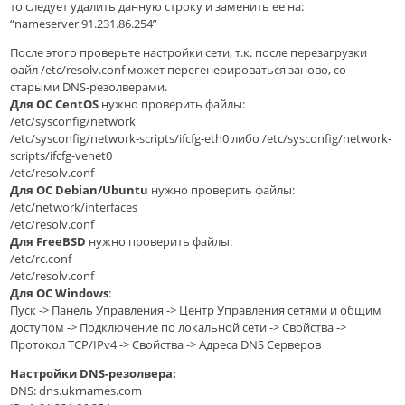
то следует удалить данную строку и заменить ее на:
“nameserver 91.231.86.254”
После этого проверьте настройки сети, т.к. после перезагрузки
файл /etc/resolv.conf может перегенерироваться заново, со
старыми DNS-резолверами.
Для ОС CentOS
нужно проверить файлы:
/etc/sysconfig/network
/etc/sysconfig/network-scripts/ifcfg-eth0 либо /etc/sysconfig/network-
scripts/ifcfg-venet0
/etc/resolv.conf
Для ОС Debian/Ubuntu
нужно проверить файлы:
/etc/network/interfaces
/etc/resolv.conf
Для FreeBSD
нужно проверить файлы:
/etc/rc.conf
/etc/resolv.conf
Для ОС Windows
:
Пуск -> Панель Управления -> Центр Управления сетями и общим
доступом -> Подключение по локальной сети -> Свойства ->
Протокол TCP/IPv4 -> Свойства -> Адреса DNS Серверов
Настройки DNS-резолвера:
DNS: dns.ukrnames.com