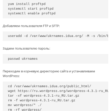
yum install proftpd

systemctl start proftpd

systemctl enable proftpd
Добавляем пользователя FTP и SFTP:
useradd -d /var/www/ukrnames.idua.org/ -M -s /bin/b
Задаем пользователю пароль:
passwd ukrnames
Переходим в корневую директорию сайта и устанавливаем
WordPress:
cd /var/www/ukrnames.idua.org/public_html/

wget https://ru.wordpress.org/wordpress-4.3.1-ru_RU.
tar -xf wordpress-4.3.1-ru_RU.tar.gz

rm -f wordpress-4.3.1-ru_RU.tar.gz

mv wordpress/* ./

rm -rf wordpress/