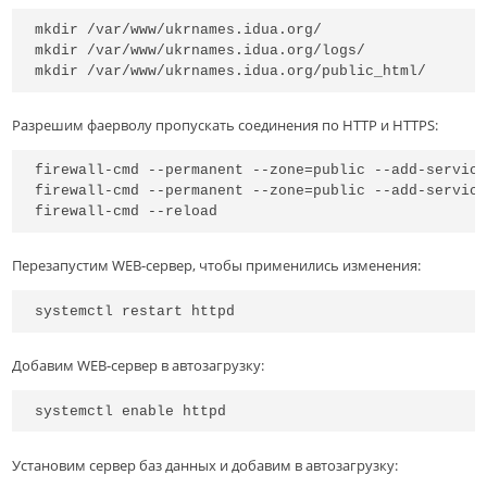
mkdir /var/www/ukrnames.idua.org/

mkdir /var/www/ukrnames.idua.org/logs/

mkdir /var/www/ukrnames.idua.org/public_html/
Разрешим фаерволу пропускать соединения по HTTP и HTTPS:
firewall-cmd --permanent --zone=public --add-service
firewall-cmd --permanent --zone=public --add-service
firewall-cmd --reload
Перезапустим WEB-сервер, чтобы применились изменения:
systemctl restart httpd
Добавим WEB-сервер в автозагрузку:
systemctl enable httpd
Установим сервер баз данных и добавим в автозагрузку: