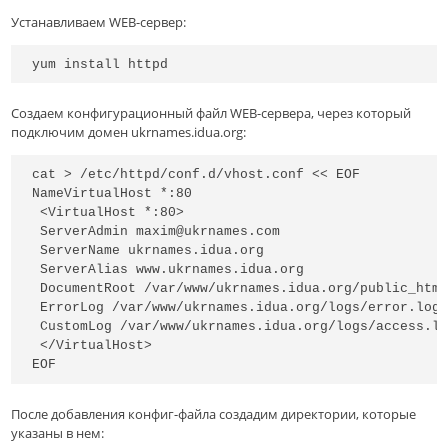
Устанавливаем WEB-сервер:
yum install httpd
Создаем конфигурационный файл WEB-сервера, через который
подключим домен ukrnames.idua.org:
cat > /etc/httpd/conf.d/vhost.conf << EOF

NameVirtualHost *:80

 <VirtualHost *:80>

 ServerAdmin maxim@ukrnames.com

 ServerName ukrnames.idua.org

 ServerAlias www.ukrnames.idua.org

 DocumentRoot /var/www/ukrnames.idua.org/public_html
 ErrorLog /var/www/ukrnames.idua.org/logs/error.log

 CustomLog /var/www/ukrnames.idua.org/logs/access.lo
 </VirtualHost>

EOF
После добавления конфиг-файла создадим директории, которые
указаны в нем: