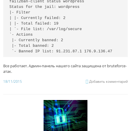
fail2ban-client status wordpress

Status for the jail: wordpress

|- Filter

| |- Currently failed: 2

| |- Total failed: 19

| `- File list: /var/log/secure

`- Actions

 |- Currently banned: 2

 |- Total banned: 2

 `- Banned IP list: 91.231.87.1 176.9.136.47
Все работает. Админ-панель нашего сайта защищена от bruteforce-
атак.
18/11/2015
Добавить комментарий