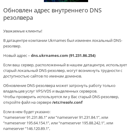
Обновлен адрес внутреннего DNS
резолвера
Уважаемые клиенты!
В датацентре компании Ukrnames был изменен локальный DNS-
резолвер.
Новый адрес –
dns.ukrnames.com (91.231.86.254)
Если ваш сервер, расположенный в нашем датацентре, использует
старый локальный DNS-резолвер, могут возникнуть трудности с
доступностью сайтов по именам доменов.
Обновление DNS-резолвера может затронуть работу только
владельцев услуг VPS/VDS и выделенных серверов.
Чтобы проверить используется ли у Вас старый DNS-резолвер,
откройте файл на сервере
/etc/resolv.conf
Если в нем будет указано:
“nameserver 91.231.86.1” или “nameserver 91.231.84.1”, или
“nameserver 195.64.154.1”, или “nameserver 195.88.242.1”, или
nameserver “146.120.89.1”,