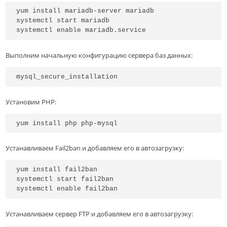
yum install mariadb-server mariadb

systemctl start mariadb

systemctl enable mariadb.service
Выполним начальную конфигурацию сервера баз данных:
mysql_secure_installation
Установим PHP:
yum install php php-mysql
Устанавливаем Fail2ban и добавляем его в автозагрузку:
yum install fail2ban

systemctl start fail2ban

systemctl enable fail2ban
Устанавливаем сервер FTP и добавляем его в автозагрузку: