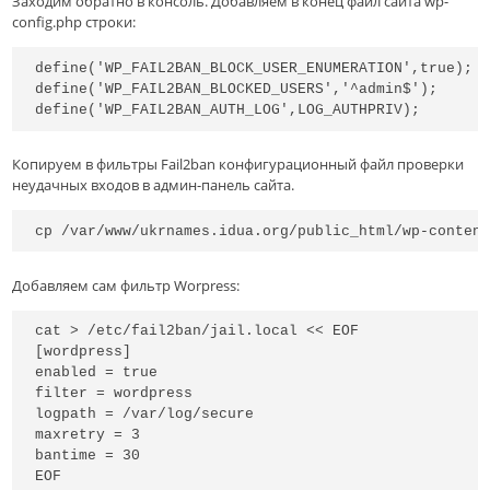
Заходим обратно в консоль. Добавляем в конец файл сайта wp-
config.php строки:
define('WP_FAIL2BAN_BLOCK_USER_ENUMERATION',true);

define('WP_FAIL2BAN_BLOCKED_USERS','^admin$');

define('WP_FAIL2BAN_AUTH_LOG',LOG_AUTHPRIV);
Копируем в фильтры Fail2ban конфигурационный файл проверки
неудачных входов в админ-панель сайта.
cp /var/www/ukrnames.idua.org/public_html/wp-conten
Добавляем сам фильтр Worpress:
cat > /etc/fail2ban/jail.local << EOF

[wordpress]

enabled = true

filter = wordpress 

logpath = /var/log/secure

maxretry = 3

bantime = 30

EOF