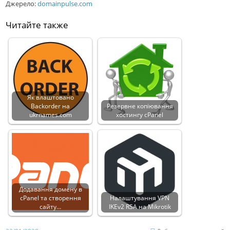
Джерело:
domainpulse.com
Читайте также
Як влаштовано
Backorder на
Резервне копіювання
ukrnames.com
хостингу cPanel
Додавання домену в
cPanel та створення
Налаштування VPN
сайту…
IKEv2 RSA на Mikrotik