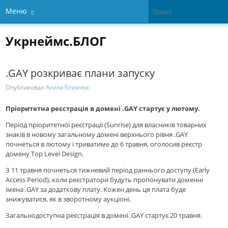
Меню
Укрнеймс.БЛОГ
.GAY розкриває плани запуску
Опубликовал
Алина Близнюк
Пріоритетна реєстрація в домені .GAY стартує у лютому.
Період пріоритетної реєстрації (Sunrise) для власників товарних
знаків в новому загальному домені верхнього рівня .GAY
почнеться в лютому і триватиме до 6 травня, оголосив реєстр
домену Top Level Design.
З 11 травня почнеться тижневий період раннього доступу (Early
Access Period), коли реєстратори будуть пропонувати доменні
імена .GAY за додаткову плату. Кожен день ця плата буде
знижуватися, як в зворотному аукціоні.
Загальнодоступна реєстрація в домені .GAY стартує 20 травня.