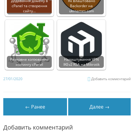
Додавання домену в
Як влаштовано
cPanel та створення
Backorder на
сайту…
ukrnames.com
Резервне копіювання
Налаштування VPN
хостингу cPanel
IKEv2 RSA на Mikrotik
27/01/2020
Добавить комментарий
← Ранее
Далее →
Добавить комментарий