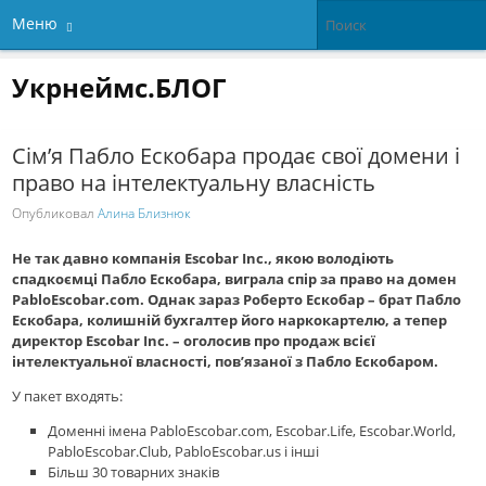
Меню
Укрнеймс.БЛОГ
Сім’я Пабло Ескобара продає свої домени і
право на інтелектуальну власність
Опубликовал
Алина Близнюк
Не так давно компанія Escobar Inc., якою володіють
спадкоємці Пабло Ескобара, виграла спір за право на домен
PabloEscobar.com. Однак зараз Роберто Ескобар – брат Пабло
Ескобара, колишній бухгалтер його наркокартелю, а тепер
директор Escobar Inc. – оголосив про продаж всієї
інтелектуальної власності, пов’язаної з Пабло Ескобаром.
У пакет входять:
Доменні імена PabloEscobar.com, Escobar.Life, Escobar.World,
PabloEscobar.Club, PabloEscobar.us і інші
Більш 30 товарних знаків