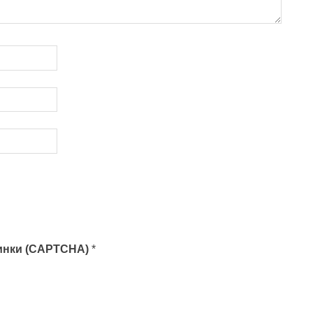
тинки (CAPTCHA)
*