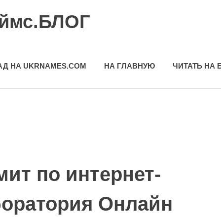
еймс.БЛОГ
АД НА UKRNAMES.COM
НА ГЛАВНУЮ
ЧИТАТЬ НА 
мит по интернет-
оратория Онлайн