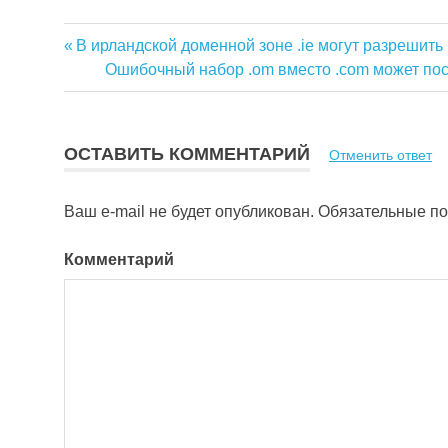
Предыдущая
В ирландской доменной зоне .ie могут разрешить
Навигация
запись:
Следующая
Ошибочный набор .om вместо .com может пос
запись:
по
записям
ОСТАВИТЬ КОММЕНТАРИЙ
Отменить ответ
Ваш e-mail не будет опубликован.
Обязательные п
Комментарий