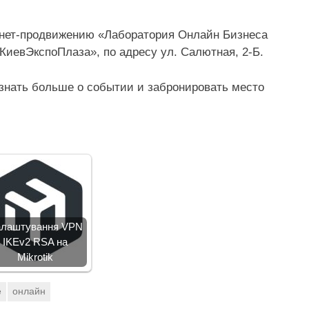
нет-продвижению «Лаборатория Онлайн Бизнеса
 «КиевЭкспоПлаза», по адресу ул. Салютная, 2-Б.
знать больше о событии и забронировать место
лаштування VPN
IKEv2 RSA на
Mikrotik
е
онлайн