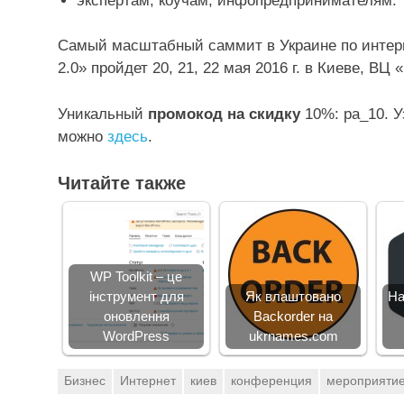
экспертам, коучам, инфопредпринимателям.
Самый масштабный саммит в Украине по интер
2.0» пройдет 20, 21, 22 мая 2016 г. в Киеве, ВЦ
Уникальный
промокод на скидку
10%: pa_10. У
можно
здесь
.
Читайте также
WP Toolkit – це
інструмент для
Як влаштовано
На
оновлення
Backorder на
WordPress
ukrnames.com
Бизнес
Интернет
киев
конференция
мероприяти