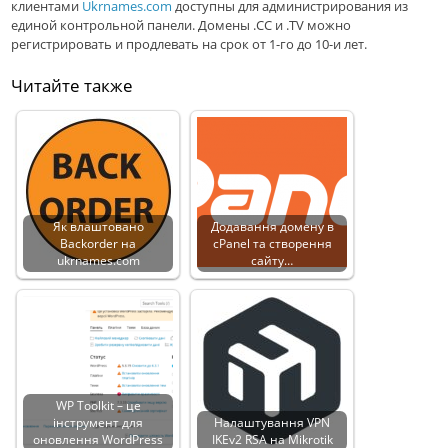
клиентами
Ukrnames.com
доступны для администрирования из
единой контрольной панели. Домены .СС и .TV можно
регистрировать и продлевать на срок от 1-го до 10-и лет.
Читайте также
Як влаштовано
Додавання домену в
Backorder на
cPanel та створення
ukrnames.com
сайту…
WP Toolkit – це
інструмент для
Налаштування VPN
оновлення WordPress
IKEv2 RSA на Mikrotik