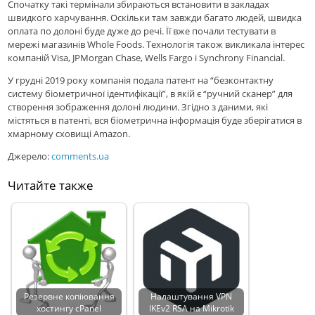
Спочатку такі термінали збираються встановити в закладах
швидкого харчування. Оскільки там завжди багато людей, швидка
оплата по долоні буде дуже до речі. Її вже почали тестувати в
мережі магазинів Whole Foods. Технологія також викликала інтерес
компаній Visa, JPMorgan Chase, Wells Fargo і Synchrony Financial.
У грудні 2019 року компанія подала патент на “безконтактну
систему біометричної ідентифікації”, в якій є “ручний сканер” для
створення зображення долоні людини. Згідно з даними, які
містяться в патенті, вся біометрична інформація буде зберігатися в
хмарному сховищі Amazon.
Джерело:
comments.ua
Читайте также
Резервне копіювання
Налаштування VPN
хостингу cPanel
IKEv2 RSA на Mikrotik