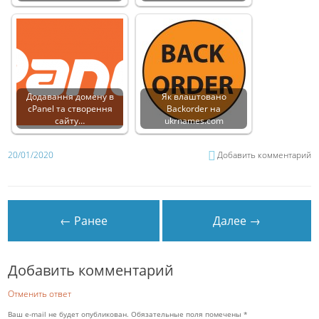
Додавання домену в
Як влаштовано
cPanel та створення
Backorder на
сайту…
ukrnames.com
20/01/2020
Добавить комментарий
← Ранее
Далее →
Добавить комментарий
Отменить ответ
Ваш e-mail не будет опубликован.
Обязательные поля помечены
*