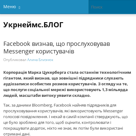
Меню
Укрнеймс.БЛОГ
Facebook визнав, що прослуховував
Messenger користувачів
Опубликовал
Алина Близнюк
Корпорація Марка Цукерберга стала останнім технологічним
гігантом, який визнав, що зовнішні підрядники слухають
аудіозаписи особистих розмов користувачів. З огляду на те,
що послуги соціальної мережі використовують 1,3 мільярда
людей, масштаби витоку уявити складно.
Так, за даними Bloomberg, Facebook найняв підрядників для
прослуховування користувачів, які використовують Messenger
голосові повідомлення. І нехай в самій компанії стверджують, що
це було зроблено для того, щоб оцінити, контролювати і
покращувати додаток, ніхто не знає, як потім були використані
отримані дані.