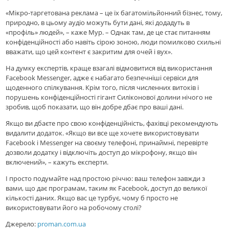
«Мікро-таргетована реклама – це їх багатомільйонний бізнес, тому,
природно, в цьому аудіо можуть бути дані, які додадуть в
«профіль» людей», – каже Мур. – Однак там, де це стає питанням
конфіденційності або навіть сірою зоною, люди помилково схильні
вважати, що цей контент є закритим для очей і вух».
На думку експертів, краще взагалі відмовитися від використання
Facebook Messenger, адже є набагато безпечніші сервіси для
щоденного спілкування. Крім того, після численних витоків і
порушень конфіденційності гігант Силіконової долини нічого не
зробив, щоб показати, що він добре дбає про ваші дані.
Якщо ви дбаєте про свою конфіденційність, фахівці рекомендують
видалити додаток. «Якщо ви все ще хочете використовувати
Facebook і Messenger на своєму телефоні, принаймні, перевірте
дозволи додатку і відключіть доступ до мікрофону, якщо він
включений», – кажуть експерти.
І просто подумайте над простою річчю: ваш телефон завжди з
вами, що дає програмам, таким як Facebook, доступ до великої
кількості даних. Якщо вас це турбує, чому б просто не
використовувати його на робочому столі?
Джерело:
proman.com.ua