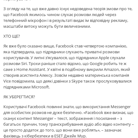
З огляду на те, що вже давно існує недоведена теорія змови про те,
що Facebook якимось чином слухає розмови людей через
телефонний мікрофон і в результаті видає їм відповідну рекламу,
масштаби витоку можуть бути величезними.
ХТО ЩЕ?
Як вже було сказано вище, Facebook став четвертою компанією,
яка підтвердила, що підрядники слухають приватні розмови
користувачів. У липні з’ясувалося, що підрядники Apple слухали
розмови Siri. Трохи раніше стало відомо, що Google робить те ж
саме з Home Assistant. У квітні в подібному викрили Amazon, який
створив асистента Алексу. Зовсім недавно материнська компанія
Vice повідомила, що деякі дзвінки з Skype також прослуховувалися
підрядниками Microsoft.
ЯК УБЕРЕГТИСЯ?
Користувачі Facebook повинні знати, що використання Messenger
для особистих розмов не дуже безпечно. «Facebook вже визнає, що
сканує контент Messenger – текст, зображення і посилання – з
багатьох причин, тому транскрибування аудіо або відео контенту –
це просто додаток до того, що вони вже роблять», – зазначає
фахівець з кібербезпеки в ESET Джейк Мур.