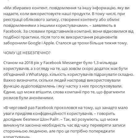
«Ми збираємо контент, повідомлення та іншу інформацію, яку ви
надаєте, коли використовуєте наші продукти. В тому числі, при
реєстрації облікового запису, створенні контенту або обміні
повідомленнями з іншими користувачами», – заявляють в
Facebook. За словами представників компанії, вони відмовилися від
подібної практики, після того як використання рецензентів
заборонили Google і Apple. Сталося це трохи більше тижня тому.
ЧОМУ ЦЕ НЕБЕЗПЕЧНО?
Станом на 2018 рік у Facebook Messenger було 1,3 мільярда
користувачів, а з огляду на те, що зовсім скоро додаток має бути
об’єднаний з WhatsApp, кількість користувачів підрахувати складно.
Важко визначити, скільки людей насправді використовували
функцію аудіоповідомлень і яку частку з них прослуховували.
Єдине, що може втішити, слова компанії про те, що фрагменти
розмов були анонімними.
«В черговий раз Facebook проколовся на тому, що занадто мало
уваги приділяв конфіденційності користувачів, – говорить
дослідник безпеки Шон Райт. – Так, всі розуміють, що може
виникнути законна необхідність час від часу перевіряти записи
сторонньою людиною, але про це потрібно попереджати
користувача».