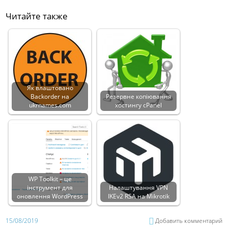
Читайте также
Як влаштовано
Backorder на
Резервне копіювання
ukrnames.com
хостингу cPanel
WP Toolkit – це
інструмент для
Налаштування VPN
оновлення WordPress
IKEv2 RSA на Mikrotik
15/08/2019
Добавить комментарий