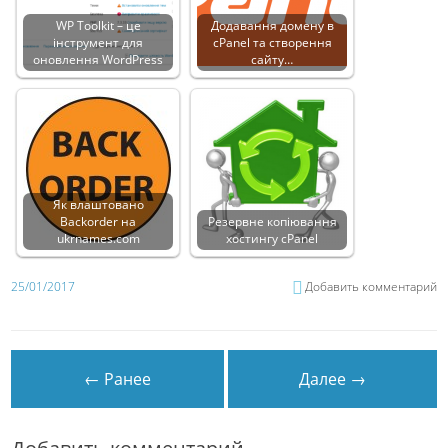
WP Toolkit – це
Додавання домену в
інструмент для
cPanel та створення
оновлення WordPress
сайту…
Як влаштовано
Backorder на
Резервне копіювання
ukrnames.com
хостингу cPanel
25/01/2017
Добавить комментарий
← Ранее
Далее →