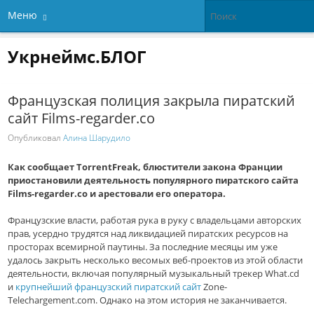
Меню
Укрнеймс.БЛОГ
Французская полиция закрыла пиратский
сайт Films-regarder.co
Опубликовал
Алина Шарудило
Как сообщает TorrentFreak, блюстители закона Франции
приостановили деятельность популярного пиратского сайта
Films-regarder.co и арестовали его оператора.
Французские власти, работая рука в руку с владельцами авторских
прав, усердно трудятся над ликвидацией пиратских ресурсов на
просторах всемирной паутины. За последние месяцы им уже
удалось закрыть несколько весомых веб-проектов из этой области
деятельности, включая популярный музыкальный трекер What.cd
и
крупнейший французский пиратский сайт
Zone-
Telechargement.com. Однако на этом история не заканчивается.