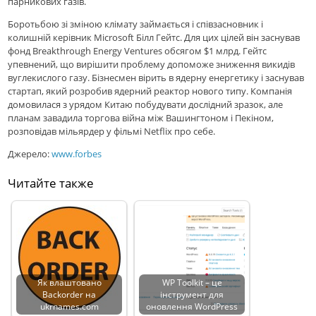
парникових газів.
Боротьбою зі зміною клімату займається і співзасновник і
колишній керівник Microsoft Білл Гейтс. Для цих цілей він заснував
фонд Breakthrough Energy Ventures обсягом $1 млрд. Гейтс
упевнений, що вирішити проблему допоможе зниження викидів
вуглекислого газу. Бізнесмен вірить в ядерну енергетику і заснував
стартап, який розробив ядерний реактор нового типу. Компанія
домовилася з урядом Китаю побудувати дослідний зразок, але
планам завадила торгова війна між Вашингтоном і Пекіном,
розповідав мільярдер у фільмі Netflix про себе.
Джерело:
www.forbes
Читайте также
Як влаштовано
WP Toolkit – це
Backorder на
інструмент для
ukrnames.com
оновлення WordPress