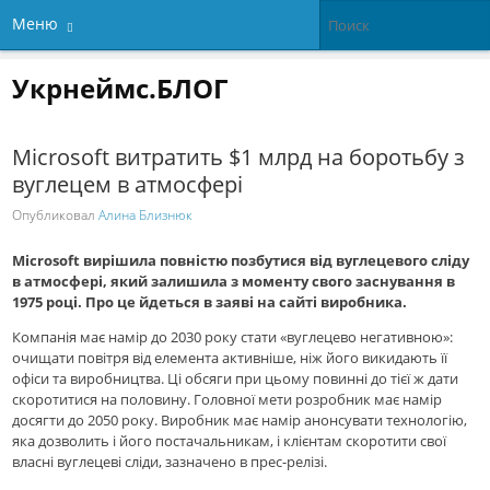
Меню
Укрнеймс.БЛОГ
Microsoft витратить $1 млрд на боротьбу з
вуглецем в атмосфері
Опубликовал
Алина Близнюк
Microsoft вирішила повністю позбутися від вуглецевого сліду
в атмосфері, який залишила з моменту свого заснування в
1975 році. Про це йдеться в заяві на сайті виробника.
Компанія має намір до 2030 року стати «вуглецево негативною»:
очищати повітря від елемента активніше, ніж його викидають її
офіси та виробництва. Ці обсяги при цьому повинні до тієї ж дати
скоротитися на половину. Головної мети розробник має намір
досягти до 2050 року. Виробник має намір анонсувати технологію,
яка дозволить і його постачальникам, і клієнтам скоротити свої
власні вуглецеві сліди, зазначено в прес-релізі.