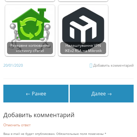
Резервне копіювання
Налаштування VPN
хостингу cPanel
IKEv2 RSA на Mikrotik
20/01/2020
Добавить комментарий
← Ранее
Далее →
Добавить комментарий
Отменить ответ
Ваш e-mail не будет опубликован.
Обязательные поля помечены
*