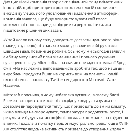
Для цих цілей компанія створює спеціальний фонд кліматичних
інновацій, щоб прискорити розвиток технологій скорочення
викидів вуглецю, його уловлювання і видалення з атмосфери.
Компанія заявила, що буде використовувати свій голос і
можливості пропаганди для підтримки держполітики, яка
підштовхне рішення цих задач.
«У той час як всьому світу доведеться досягати нульового рівня
(викидів вуглецю), ті з нас, хто може дозволити собі рухатися
швидше і далі, повинні це робити. Ось чому ми сьогодні заявили
амбітну мету і новий план зі зменшення і повного усунення
вуглецевого сліду Microsoft», – зазначив президент компанії Бред
Сміт. «На нас лежить відповідальність зробити так, щоб наші дії і
вироблені продукти йшли на користь всім на планеті – і самій
планеті теж», – написав у Twitter гендиректор Microsoft Сатья
Наделла.
Microsoft пояснила, в чому небезпека вуглецю, в своєму блозі.
Елемент створив в атмосфері своєрідну ковдру з газу, яка не
дозволяє випаровуватися теплу, що призводить до зміни клімату.
Якщо викиди не скорочувати, температура продовжить рости, і
результати будуть катастрофічні, послалася компанія на свідчення
вчених. І додала: з початку першої індустріальної революції в XVIII-
XIX століттях людська активність призвела до утворення 2 трлн т