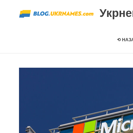
Перейти
Укрн
к
содержимому
⟲ НАЗ