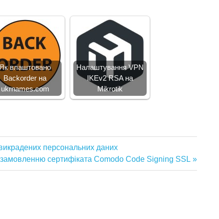
Як влаштовано
Налаштування VPN
Backorder на
IKEv2 RSA на
ukrnames.com
Mikrotik
викрадених персональних даних
о замовленню сертифіката Comodo Code Signing SSL