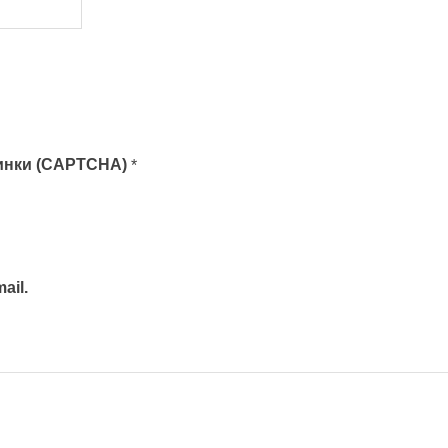
тинки (CAPTCHA)
*
ail.