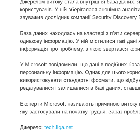
Джерелом витоку стала внутрішня база даних, я
користувачів. У ній зберігалася анонімна аналіти
зауважив дослідник компанії Security Discovery
База даних находлась на кластері з п’яти серве
однакову інформацію. У ній містилися такі дані 
інформація про проблему, з якою звертався кор
У Microsoft повідомили, що дані в подібних ба
персональну інформацію. Однак для цього корис
використовувати стандартні формати, що відбув
редагувалися і залишалися в базі даних, ставш
Експерти Microsoft називають причиною витоку 
яку застосували на початку грудня. Зараз проб
Джерело:
tech.liga.net