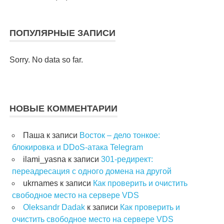
ПОПУЛЯРНЫЕ ЗАПИСИ
Sorry. No data so far.
НОВЫЕ КОММЕНТАРИИ
Паша
к записи
Восток – дело тонкое:
блокировка и DDoS-атака Telegram
ilami_yasna
к записи
301-редирект:
переадресация с одного домена на другой
ukrnames
к записи
Как проверить и очистить
свободное место на сервере VDS
Oleksandr Dadak
к записи
Как проверить и
очистить свободное место на сервере VDS