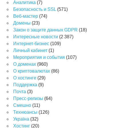
Аналитика
(7)
Безопасность и SSL
(571)
Веб-мастер
(74)
Домены
(23)
Закон о защите данных GDPR
(18)
Интересные новости
(2 387)
Интернет-бизнес
(109)
Личный кабинет
(1)
Мероприятия и события
(107)
О доменах
(960)
О криптовалютах
(86)
О хостинге
(29)
Поддержка
(9)
Почта
(3)
Пресс-релизы
(64)
Смешно
(11)
Технюансы
(126)
Україна
(32)
Хостинг
(20)