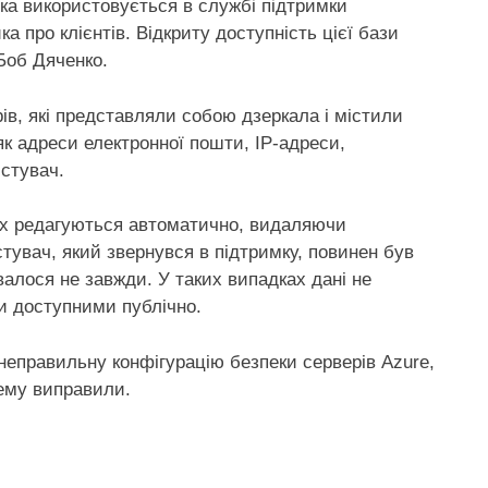
ка використовується в службі підтримки
ка про клієнтів. Відкриту доступність цієї бази
 Боб Дяченко.
рів, які представляли собою дзеркала і містили
як адреси електронної пошти, IP-адреси,
истувач.
зах редагуються автоматично, видаляючи
тувач, який звернувся в підтримку, повинен був
алося не завжди. У таких випадках дані не
и доступними публічно.
неправильну конфігурацію безпеки серверів Azure,
лему виправили.