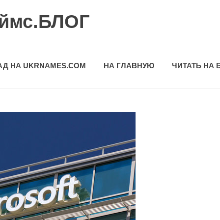
еймс.БЛОГ
АД НА UKRNAMES.COM
НА ГЛАВНУЮ
ЧИТАТЬ НА 