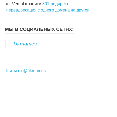
Vernal
к записи
301-редирект:
переадресация с одного домена на другой
МЫ В СОЦИАЛЬНЫХ СЕТЯХ:
Ukrnames
Твиты от @ukrnames