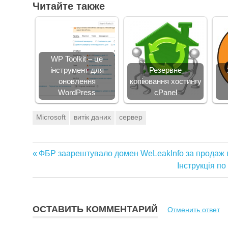
Читайте также
WP Toolkit – це
інструмент для
Резервне
оновлення
копіювання хостингу
WordPress
cPanel
Microsoft
витік даних
сервер
Предыдущая
ФБР заарештувало домен WeLeakInfo за продаж 
Навигация
запись:
Следующая
Інструкція п
запись:
по
записям
ОСТАВИТЬ КОММЕНТАРИЙ
Отменить ответ