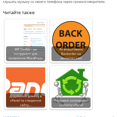
слушать музыку со своего телефона через громкоговорители.
Читайте также
WP Toolkit – це
Як влаштовано
інструмент для
Backorder на
оновлення WordPress
ukrnames.com
Додавання домену в
cPanel та створення
Резервне копіювання
сайту…
хостингу cPanel