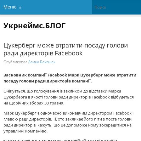
Меню
Укрнеймс.БЛОГ
Цукерберг може втратити посаду голови
ради директорів Facebook
Опубликовал
Алина Близнюк
Засновник компанії Facebook Марк Цукерберг може втратити
посаду голови ради директорів компанії.
Очікується, що голосування із закликом до відставки Марка
Цукерберга в якості голови ради директорів Facebook відбудеться
на щорічних зборах 30 травня.
Марк Цукерберг є одночасно виконавчим директором Facebook і
главою ради директорів. Ті, хто закликає його піти з поста голови
ради директорів, кажуть, що це допоможе йому зосередитися на
управлінні компанією.