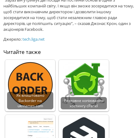
“Зараз він утримує дві посади на постійній основі в одній з
найбільших компаній світу. І якщо він зможе зосередитися на тому,
щоб стати виконавчим директором і дозволити іншому
зосередитися на тому, щоб стати незалежним главою ради
директорів, це поліпшить ситуацію”, – сказав Джонас Крон, один з
акціонерів Facebook.
Джерело:
tech.liga.net
Читайте также
Як влаштовано
Backorder на
Резервне копіювання
ukrnames.com
хостингу cPanel