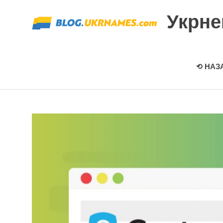
Перейти
Укрн
к
содержимому
⟲ НАЗ