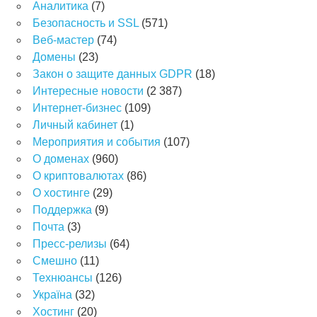
Аналитика
(7)
Безопасность и SSL
(571)
Веб-мастер
(74)
Домены
(23)
Закон о защите данных GDPR
(18)
Интересные новости
(2 387)
Интернет-бизнес
(109)
Личный кабинет
(1)
Мероприятия и события
(107)
О доменах
(960)
О криптовалютах
(86)
О хостинге
(29)
Поддержка
(9)
Почта
(3)
Пресс-релизы
(64)
Смешно
(11)
Технюансы
(126)
Україна
(32)
Хостинг
(20)