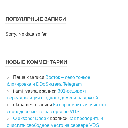
ПОПУЛЯРНЫЕ ЗАПИСИ
Sorry. No data so far.
НОВЫЕ КОММЕНТАРИИ
Паша
к записи
Восток – дело тонкое:
блокировка и DDoS-атака Telegram
ilami_yasna
к записи
301-редирект:
переадресация с одного домена на другой
ukrnames
к записи
Как проверить и очистить
свободное место на сервере VDS
Oleksandr Dadak
к записи
Как проверить и
очистить свободное место на сервере VDS