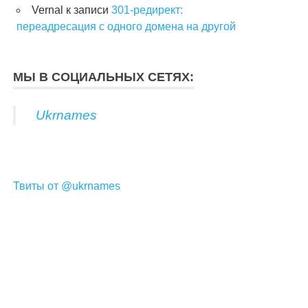
Vernal
к записи
301-редирект:
переадресация с одного домена на другой
МЫ В СОЦИАЛЬНЫХ СЕТЯХ:
Ukrnames
Твиты от @ukrnames