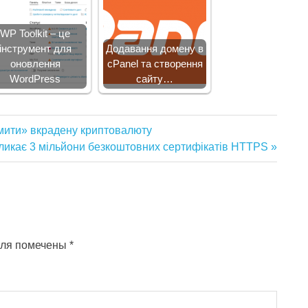
WP Toolkit – це
інструмент для
Додавання домену в
оновлення
cPanel та створення
WordPress
сайту…
дмити» вкрадену криптовалюту
ідкликає 3 мільйони безкоштовних сертифікатів HTTPS
оля помечены
*