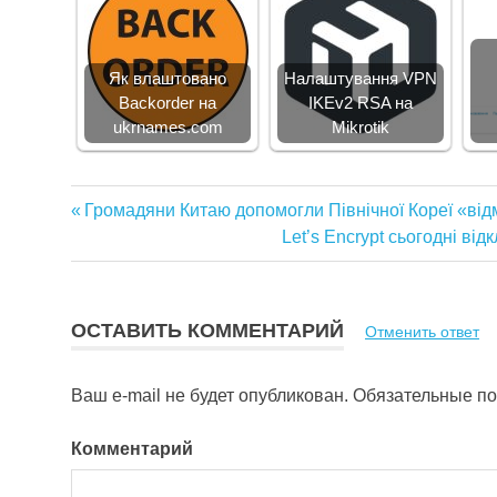
Як влаштовано
Налаштування VPN
Backorder на
IKEv2 RSA на
ukrnames.com
Mikrotik
Предыдущая
Громадяни Китаю допомогли Північної Кореї «ві
Навигация
запись:
Следующая
Let’s Encrypt сьогоднi в
запись:
по
записям
ОСТАВИТЬ КОММЕНТАРИЙ
Отменить ответ
Ваш e-mail не будет опубликован.
Обязательные п
Комментарий