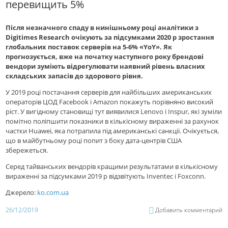
перевищить 5%
Після незначного спаду в нинішньому році аналітики з
Digitimes Research очікують за підсумками 2020 р зростання
глобальних поставок серверів на 5-6% «YoY». Як
прогнозується, вже на початку наступного року брендові
вендори зуміють відрегулювати наявний рівень власних
складських запасів до здорового рівня.
У 2019 році постачання серверів для найбільших американських
операторів ЦОД Facebook і Amazon покажуть порівняно високий
ріст. У вигідному становищі тут виявилися Lenovo і Inspur, які зуміли
помітно поліпшити показники в кількісному вираженні за рахунок
частки Huawei, яка потрапила під американські санкції. Очікується,
що в майбутньому році попит з боку дата-центрів США
збережеться.
Серед тайванських вендорів кращими результатами в кількісному
вираженні за підсумками 2019 р відзвітують Inventec і Foxconn.
Джерело:
ko.com.ua
26/12/2019
Добавить комментарий