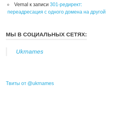
Vernal
к записи
301-редирект:
переадресация с одного домена на другой
МЫ В СОЦИАЛЬНЫХ СЕТЯХ:
Ukrnames
Твиты от @ukrnames