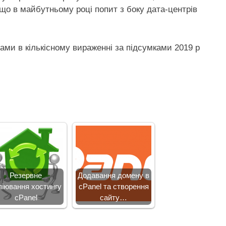
 що в майбутньому році попит з боку дата-центрів
ми в кількісному вираженні за підсумками 2019 р
Резервне
Додавання домену в
піювання хостингу
cPanel та створення
cPanel
сайту…