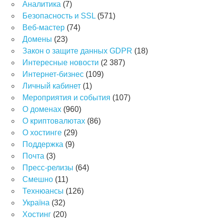
Аналитика
(7)
Безопасность и SSL
(571)
Веб-мастер
(74)
Домены
(23)
Закон о защите данных GDPR
(18)
Интересные новости
(2 387)
Интернет-бизнес
(109)
Личный кабинет
(1)
Мероприятия и события
(107)
О доменах
(960)
О криптовалютах
(86)
О хостинге
(29)
Поддержка
(9)
Почта
(3)
Пресс-релизы
(64)
Смешно
(11)
Технюансы
(126)
Україна
(32)
Хостинг
(20)