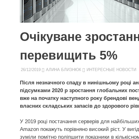
Очікуване зростан
перевищить 5%
26/12/2019
АЛИНА БЛИЗНЮК
ИНТЕРЕСНЫЕ НОВОСТИ
Після незначного спаду в нинішньому році ана
підсумками 2020 р зростання глобальних пост
вже на початку наступного року брендові ве
власних складських запасів до здорового рів
У 2019 році постачання серверів для найбільши
Amazon покажуть порівняно високий ріст. У вигід
зуміли помітно поліпшити показники в кількісно