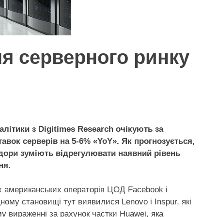
ня серверного ринку
літики з Digitimes Research очікують за
авок серверів на 5-6% «YoY». Як прогнозується,
ндори зуміють відрегулювати наявний рівень
ня.
х американських операторів ЦОД Facebook і
ному становищі тут виявилися Lenovo і Inspur, які
му вираженні за рахунок частки Huawei, яка