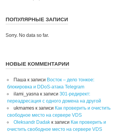
ПОПУЛЯРНЫЕ ЗАПИСИ
Sorry. No data so far.
НОВЫЕ КОММЕНТАРИИ
Паша
к записи
Восток – дело тонкое:
блокировка и DDoS-атака Telegram
ilami_yasna
к записи
301-редирект:
переадресация с одного домена на другой
ukrnames
к записи
Как проверить и очистить
свободное место на сервере VDS
Oleksandr Dadak
к записи
Как проверить и
очистить свободное место на сервере VDS