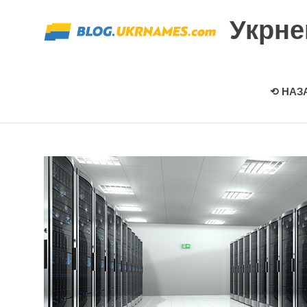
Перейти
Укрн
к
содержимому
⟲ НАЗ