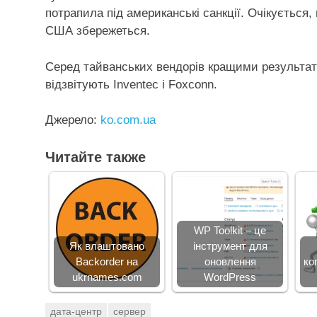
потрапила під американські санкції. Очікується,
США збережеться.
Серед тайванських вендорів кращими результата
відзвітують Inventec і Foxconn.
Джерело:
ko.com.ua
Читайте также
WP Toolkit – це
Як влаштовано
інструмент для
Backorder на
оновлення
ко
ukrnames.com
WordPress
дата-центр
сервер