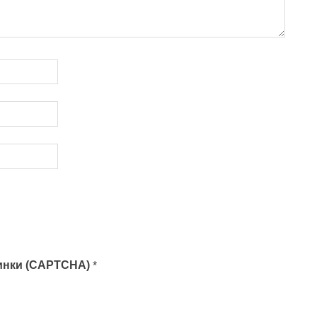
тинки (CAPTCHA)
*