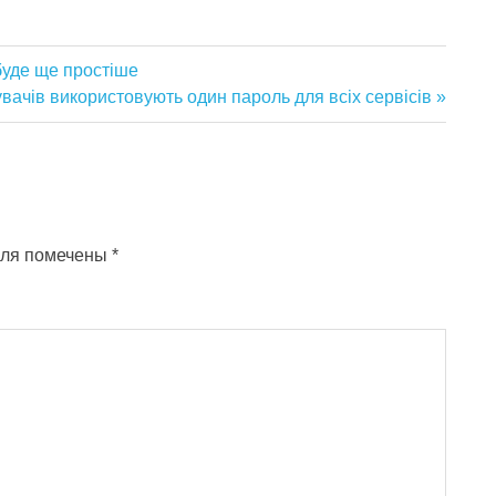
буде ще простіше
тувачів використовують один пароль для всіх сервісів
оля помечены
*