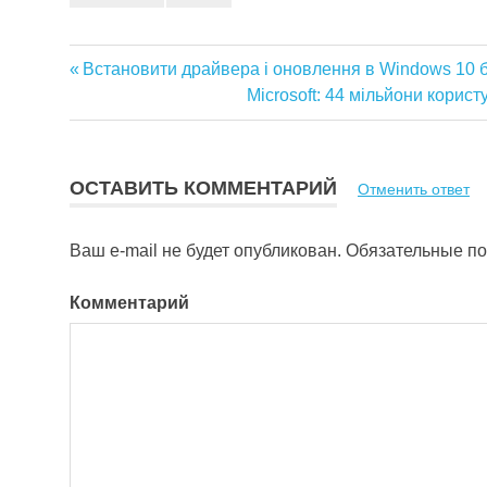
Предыдущая
Встановити драйвера і оновлення в Windows 10 
Навигация
запись:
Следующая
Microsoft: 44 мільйони корис
запись:
по
записям
ОСТАВИТЬ КОММЕНТАРИЙ
Отменить ответ
Ваш e-mail не будет опубликован.
Обязательные п
Комментарий