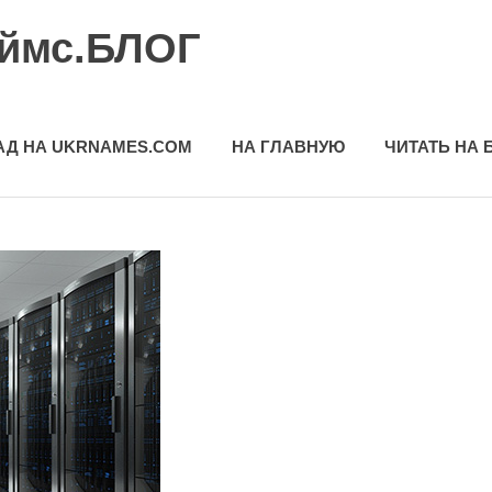
еймс.БЛОГ
АД НА UKRNAMES.COM
НА ГЛАВНУЮ
ЧИТАТЬ НА 