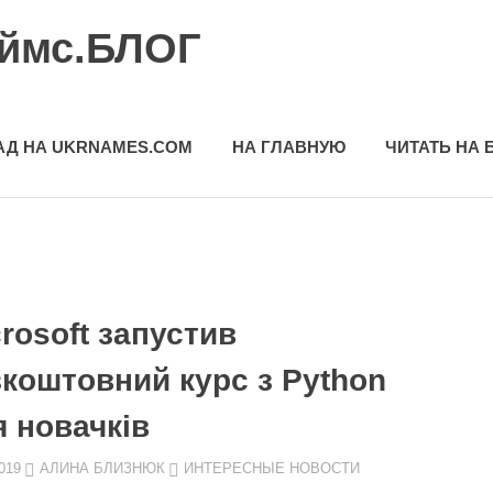
еймс.БЛОГ
АД НА UKRNAMES.COM
НА ГЛАВНУЮ
ЧИТАТЬ НА 
rosoft запустив
зкоштовний курс з Python
я новачків
019
АЛИНА БЛИЗНЮК
ИНТЕРЕСНЫЕ НОВОСТИ