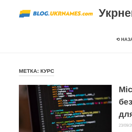
Перейти
Укрн
к
содержимому
⟲ НАЗ
МЕТКА: КУРС
Mic
бе
дл
23/09/2