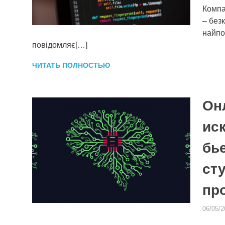
Компа
– без
найпо
повідомляє[…]
ЧИТАТЬ ПОЛНОСТЬЮ
Он
ис
бь
ст
пр
06/05/2