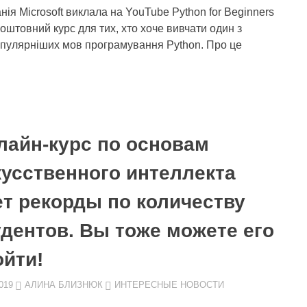
нія Microsoft виклала на YouTube Python for Beginners
коштовний курс для тих, хто хоче вивчати один з
пулярніших мов програмування Python. Про це
лайн-курс по основам
кусственного интеллекта
ет рекорды по количеству
удентов. Вы тоже можете его
ойти!
019
АЛИНА БЛИЗНЮК
ИНТЕРЕСНЫЕ НОВОСТИ