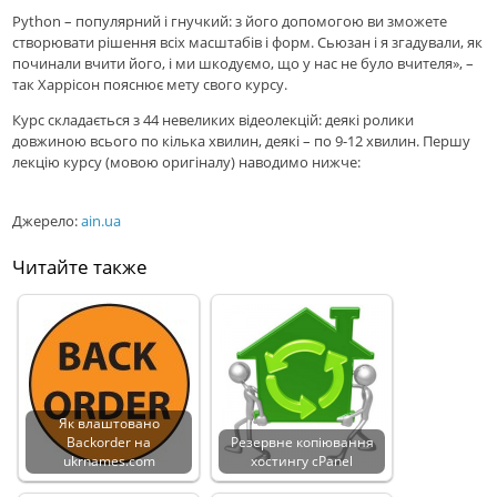
Python – популярний і гнучкий: з його допомогою ви зможете
створювати рішення всіх масштабів і форм. Сьюзан і я згадували, як
починали вчити його, і ми шкодуємо, що у нас не було вчителя», –
так Харрісон пояснює мету свого курсу.
Курс складається з 44 невеликих відеолекцій: деякі ролики
довжиною всього по кілька хвилин, деякі – по 9-12 хвилин. Першу
лекцію курсу (мовою оригіналу) наводимо нижче:
Джерело:
ain.ua
Читайте также
Як влаштовано
Backorder на
Резервне копіювання
ukrnames.com
хостингу cPanel