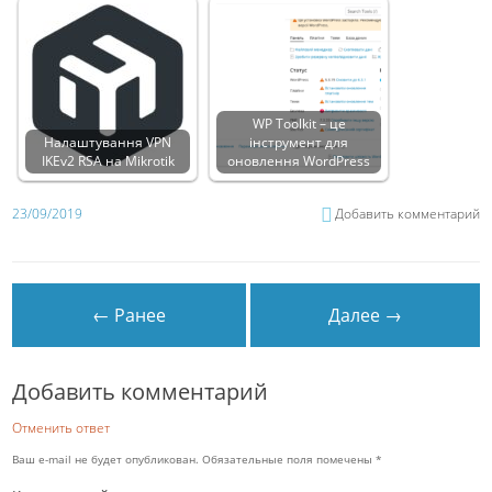
WP Toolkit – це
Налаштування VPN
інструмент для
IKEv2 RSA на Mikrotik
оновлення WordPress
23/09/2019
Добавить комментарий
← Ранее
Далее →
Добавить комментарий
Отменить ответ
Ваш e-mail не будет опубликован.
Обязательные поля помечены
*