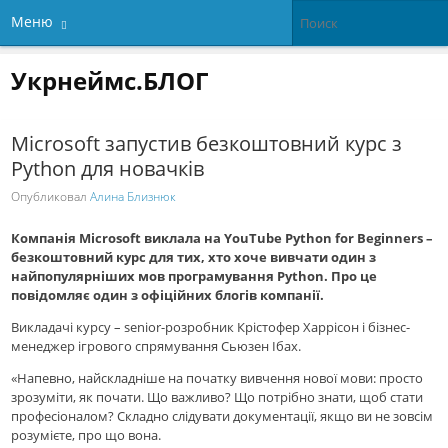
Меню
Укрнеймс.БЛОГ
Microsoft запустив безкоштовний курс з
Python для новачків
Опубликовал
Алина Близнюк
Компанія Microsoft виклала на YouTube Python for Beginners –
безкоштовний курс для тих, хто хоче вивчати один з
найпопулярніших мов програмування Python. Про це
повідомляє один з офіційних блогів компанії.
Викладачі курсу – senior-розробник Крістофер Харрісон і бізнес-
менеджер ігрового спрямування Сьюзен Ібах.
«Напевно, найскладніше на початку вивчення нової мови: просто
зрозуміти, як почати. Що важливо? Що потрібно знати, щоб стати
професіоналом? Складно слідувати документації, якщо ви не зовсім
розумієте, про що вона.