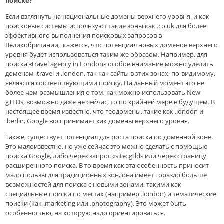
поиске?
Если взглянуть на национальные домены верхнего уровня, и как
поисковые системы используют такие зоны как .co.uk для более
эффективного выполнения поисковых запросов в
Великобритании, кажется, что потенциал новых доменов верхнего
уровня будет использоваться таким же образом. Например, для
поиска «travel agency in London» особое внимание можно уделить
доменам .travel и .london, так как сайты в этих зонах, по-видимому,
являются соответствующими поиску. На данный момент это не
более чем размышления о том, как можно использовать New
gTLDs, возможно даже не сейчас, то по крайней мере в будущем. В
настоящее время известно, что геодомены, такие как .london и
.berlin, Google воспринимает как домены верхнего уровня.
Также, существует потенциал для роста поиска по доменной зоне.
Это малоизвестно, но уже сейчас это можно сделать с помощью
поиска Google, либо через запрос «site:.gtld» или через страницу
расширенного поиска. В то время как эта особенность приносит
мало пользы для традиционных зон, она имеет гораздо больше
возможностей для поиска с новыми зонами, такими как
специальные поиски по местах (например .london) и тематические
поиски (как .marketing или .photography). Это может быть
особенностью, на которую надо ориентироваться.