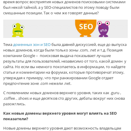
время вопрос восприятия новых доменов поисковыми системами
был некой тайной, а у SEO-специалистов по этому поводу были
смешанные позиции. Так о чем же говорят данные?
Тема
доменных зон и SEO
была давней дискуссией, еще до выпуска
новых доменов, когда были только зоны .com, .net и т.д. Позиция
компании Google – поисковая выдача показывает лучшие
результаты для пользователей, независимо от того, какой домен у
сайта. Но если вы немного покопаетесь в информации, то найдете
статьи и комментарии на форумах, которые противоречат этому,
утверждая к примеру, что при ранжировании Google отдает
предпочтение зоне .com нежели .net.
С появлением новых доменов верхнего уровня, таких как .guru ,
.coffee , .shoes и еще десятков сто других, дебаты вокруг них снова
разожглись.
Как новые домены верхнего уровня могут влиять на SEO
показатели?
Новые домены верхнего уровня дают возможность владельцам