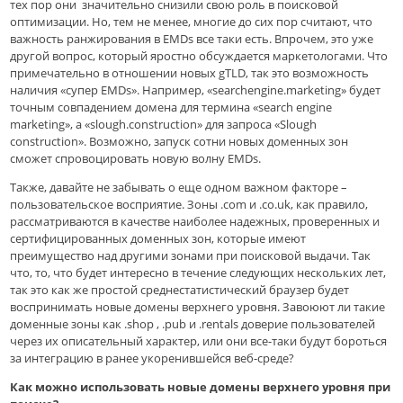
тех пор они значительно снизили свою роль в поисковой
оптимизации. Но, тем не менее, многие до сих пор считают, что
важность ранжирования в EMDs все таки есть. Впрочем, это уже
другой вопрос, который яростно обсуждается маркетологами. Что
примечательно в отношении новых gTLD, так это возможность
наличия «супер EMDs». Например, «searchengine.marketing» будет
точным совпадением домена для термина «search engine
marketing», а «slough.construction» для запроса «Slough
construction». Возможно, запуск сотни новых доменных зон
сможет спровоцировать новую волну EMDs.
Также, давайте не забывать о еще одном важном факторе –
пользовательское восприятие. Зоны .com и .co.uk, как правило,
рассматриваются в качестве наиболее надежных, проверенных и
сертифицированных доменных зон, которые имеют
преимущество над другими зонами при поисковой выдачи. Так
что, то, что будет интересно в течение следующих нескольких лет,
так это как же простой среднестатистический браузер будет
воспринимать новые домены верхнего уровня. Завоюют ли такие
доменные зоны как .shop , .pub и .rentals доверие пользователей
через их описательный характер, или они все-таки будут бороться
за интеграцию в ранее укоренившейся веб-среде?
Как можно использовать новые домены верхнего уровня при