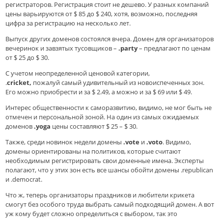
регистраторов. Регистрация стоит не дешево. У разных компаний
цены варьируются от $ 85 до $ 240, хотя, возможно, последняя
цифра за регистрацию на несколько лет.
Выпуск других доменов состоялся вчера. Домен для организаторов
вечеринок и завзятых тусовщиков –
.party
– предлагают по ценам
от $ 25 до $ 30.
С учетом неопределенной ценовой категории,
.
cricket,
пожалуй самый удивительный из новоиспеченных зон.
Его можно приобрести и за $ 2.49, а можно и за $ 69 или $ 49.
Интерес общественности к саморазвитию, видимо, не мог быть не
отмечен и персональной зоной. На один из самых ожидаемых
доменов
.yoga
цены составляют $ 25 – $ 30.
Также, среди новинок недели домены
.vote
и
.voto
. Видимо,
домены ориентированы на политиков, которые считают
необходимым регистрировать свои доменные имена. Эксперты
полагают, что у этих зон есть все шансы обойти домены .republican
и .democrat.
Что ж, теперь организаторы праздников и любители крикета
смогут без особого труда выбрать самый подходящий домен. А вот
уж кому будет сложно определиться с выбором, так это