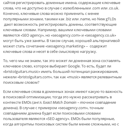
сайтов регистрировать доменные имена, содержащие ключевые
слова, что не доступно в случае с излюбленными .com или .co.uk.
Конечно, ключевые слова можно применить с менее
популярными зонами, такими как .biz или .name, но New gTLDs
дают возможность регистрировать домены, соответствующие
ключевым словам. Например, вашими ключевыми словами
являются «SEO agency», но «seoagency.com» и «seoagency.co.uk»
могут быть уже заняты. В таком случае, хорошей альтернативой
может стать сочетание «seoagency.marketing» – содержит
ключевые слова и несет в себе смысловую нагрузку.
То, чего мы не знаем, так это может ли доменная зона составлять
ключевое слово, которое выбирает Google. То есть, будет ли
«bristolguitars.music» иметь больший потенциал ранжирования,
нежели «bristolguitars.com», так как «music» является релевантным
поисковым словом?
Если ключевые слова в доменных зонах имеют какую-то важность
в поисковой оптимизации, тогда это нужно рассматривать в
контексте EMDs (англ. E
xact Match Domain – т
очное совпадение
домена). В случае с примером «seoagency.com», точным
совпадением домена будет если поисковыми словами
пользователя являются «SEO agency». EMDs были популярные,
когда алгоритмы поисковых систем были менее сложными, но с