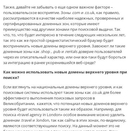
Также, давайте не забывать о еще одном важном факторе –
пользовательское восприятие. Зоны .com и .co.uk, как правило,
рассматриваются в качестве наиболее надежных, проверенных и
сертифицированных доменных зон, которые имеют
преимущество над другими зонами при поисковой выдачи. Так
что, то, что будет интересно в течение следующих нескольких лет,
так это как же простой среднестатистический браузер будет
воспринимать новые домены верхнего уровня. Завоюют ли такие
доменные зоны как .shop , .pub и .rentals доверие пользователей
через их описательный характер, или они все-таки будут бороться
за интеграцию в ранее укоренившейся веб-среде?
Как можно использовать новые домены верхнего уровня при
поиске?
Если взглянуть на национальные домены верхнего уровня, и как
поисковые системы используют такие зоны как .co.uk для более
эффективного выполнения поисковых запросов в
Великобритании, кажется, что потенциал новых доменов верхнего
уровня будет использоваться таким же образом. Например, для
поиска «travel agency in London» особое внимание можно уделить
доменам .travel и .london, так как сайты в этих зонах, по-видимому,
являются соответствующими поиску. На данный момент это не