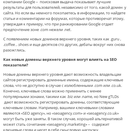
компании Google – поисковая выдача показывает лучшие
результаты для пользователей, независимо от того, какой домен у
сайта. Но если вы немного покопаетесь в информации, то найдете
статьи и комментарии на форумах, которые противоречат этому,
утверждая к примеру, что при ранжировании Google отдает
предпочтение зоне .com нежели .net.
С появлением новых доменов верхнего уровня, таких как .guru ,
.coffee , .shoes и еще десятков сто других, дебаты вокруг них снова
разожглись.
Как новые домены верхнего уровня могут влиять на SEO
показатели?
Новые домены верхнего уровня дают возможность владельцам
сайтов регистрировать доменные имена, содержащие ключевые
слова, что не доступно в случае с излюбленными .com или .co.uk.
Конечно, ключевые слова можно применить с менее
популярными зонами, такими как .biz или .name, но New gTLDs
дают возможность регистрировать домены, соответствующие
ключевым словам. Например, вашими ключевыми словами
являются «SEO agency», но «seoagency.com» и «seoagency.co.uk»
могут быть уже заняты. В таком случае, хорошей альтернативой
может стать сочетание «seoagency.marketing» – содержит
ключевые слова и несет в себе смысловую нагрузку.