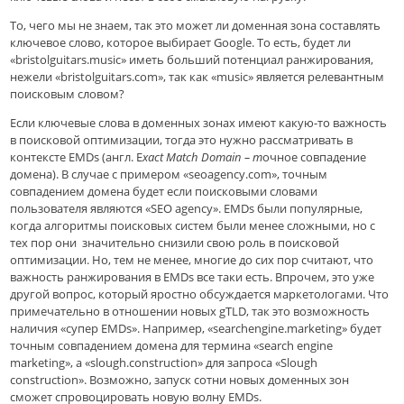
То, чего мы не знаем, так это может ли доменная зона составлять
ключевое слово, которое выбирает Google. То есть, будет ли
«bristolguitars.music» иметь больший потенциал ранжирования,
нежели «bristolguitars.com», так как «music» является релевантным
поисковым словом?
Если ключевые слова в доменных зонах имеют какую-то важность
в поисковой оптимизации, тогда это нужно рассматривать в
контексте EMDs (англ. E
xact Match Domain – т
очное совпадение
домена). В случае с примером «seoagency.com», точным
совпадением домена будет если поисковыми словами
пользователя являются «SEO agency». EMDs были популярные,
когда алгоритмы поисковых систем были менее сложными, но с
тех пор они значительно снизили свою роль в поисковой
оптимизации. Но, тем не менее, многие до сих пор считают, что
важность ранжирования в EMDs все таки есть. Впрочем, это уже
другой вопрос, который яростно обсуждается маркетологами. Что
примечательно в отношении новых gTLD, так это возможность
наличия «супер EMDs». Например, «searchengine.marketing» будет
точным совпадением домена для термина «search engine
marketing», а «slough.construction» для запроса «Slough
construction». Возможно, запуск сотни новых доменных зон
сможет спровоцировать новую волну EMDs.