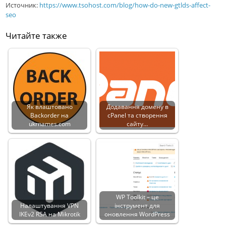
Источник:
https://www.tsohost.com/blog/how-do-new-gtlds-affect-
seo
Читайте также
Як влаштовано
Додавання домену в
Backorder на
cPanel та створення
ukrnames.com
сайту…
WP Toolkit – це
Налаштування VPN
інструмент для
IKEv2 RSA на Mikrotik
оновлення WordPress