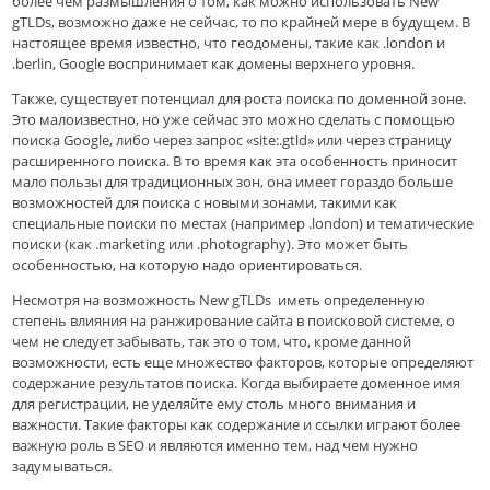
более чем размышления о том, как можно использовать New
gTLDs, возможно даже не сейчас, то по крайней мере в будущем. В
настоящее время известно, что геодомены, такие как .london и
.berlin, Google воспринимает как домены верхнего уровня.
Также, существует потенциал для роста поиска по доменной зоне.
Это малоизвестно, но уже сейчас это можно сделать с помощью
поиска Google, либо через запрос «site:.gtld» или через страницу
расширенного поиска. В то время как эта особенность приносит
мало пользы для традиционных зон, она имеет гораздо больше
возможностей для поиска с новыми зонами, такими как
специальные поиски по местах (например .london) и тематические
поиски (как .marketing или .photography). Это может быть
особенностью, на которую надо ориентироваться.
Несмотря на возможность New gTLDs иметь определенную
степень влияния на ранжирование сайта в поисковой системе, о
чем не следует забывать, так это о том, что, кроме данной
возможности, есть еще множество факторов, которые определяют
содержание результатов поиска. Когда выбираете доменное имя
для регистрации, не уделяйте ему столь много внимания и
важности. Такие факторы как содержание и ссылки играют более
важную роль в SEO и являются именно тем, над чем нужно
задумываться.