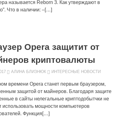
ера называется Reborn 3. Как утверждают в
”. Что в наличии: –[…]
аузер Opera защитит от
йнеров криптовалюты
017
АЛИНА БЛИЗНЮК
ИНТЕРЕСНЫЕ НОВОСТИ
ром времени Opera станет первым браузером,
енным защитой от майнеров. Благодаря защите
енные в сайты нелегальные криптодобытчки не
т использовать мощности компьютеров
ователей. Функция[…]