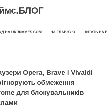
еймс.БЛОГ
АД НА UKRNAMES.COM
НА ГЛАВНУЮ
ЧИТАТЬ НА 
узери Opera, Brave і Vivaldi
оігнорують обмеження
rome для блокувальників
клами