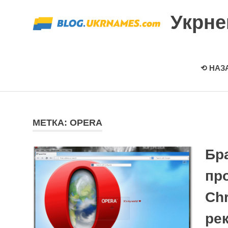
Перейти
Укрн
к
содержимому
⟲ НАЗ
МЕТКА: OPERA
Бра
пр
Ch
ре