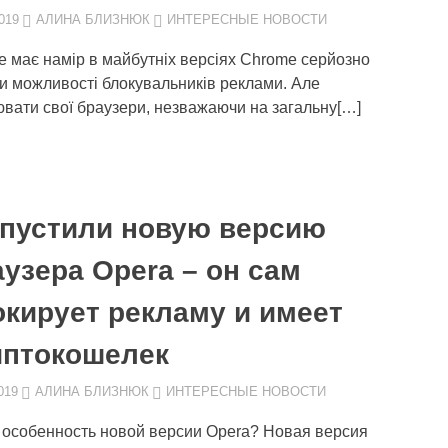
019
АЛИНА БЛИЗНЮК
ИНТЕРЕСНЫЕ НОВОСТИ
e має намір в майбутніх версіях Chrome серйозно
ти можливості блокувальників реклами. Але
нювати свої браузери, незважаючи на загальну[…]
пустили новую версию
аузера Opera – он сам
окирует рекламу и имеет
иптокошелек
019
АЛИНА БЛИЗНЮК
ИНТЕРЕСНЫЕ НОВОСТИ
 особенность новой версии Opera? Новая версия