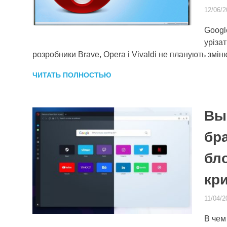
12/06/2
Googl
уріза
розробники Brave, Opera і Vivaldi не планують змі
ЧИТАТЬ ПОЛНОСТЬЮ
Вы
бр
бл
кр
11/04/2
В чем