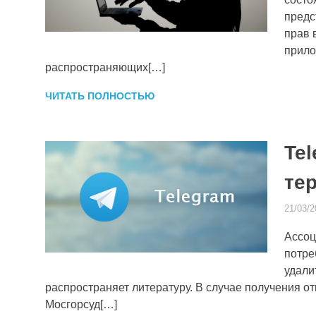
предс
прав 
прило
распространяющих[…]
ЧИТАТЬ ПОЛНОСТЬЮ
Tel
те
21/03/2
Ассоц
потре
удали
распространяет литературу. В случае получения о
Мосгорсуд[…]