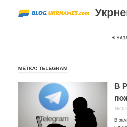
Перейти
Укрн
к
содержимому
⟲ НАЗ
МЕТКА: TELEGRAM
В 
по
14/04/2
В рам
состо