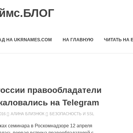
еймс.БЛОГ
АД НА UKRNAMES.COM
НА ГЛАВНУЮ
ЧИТАТЬ НА 
России правообладатели
жаловались на Telegram
016
АЛИНА БЛИЗНЮК
БЕЗОПАСНОСТЬ И SSL
ках семинара в Роскомнадзоре 12 апреля
ялась первая встреча правообладателей с