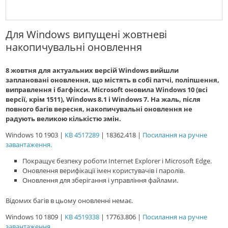
Для Windows випущені жовтневі
накопичувальні оновлення
8 жовтня для актуальних версій Windows вийшли
заплановані оновлення, що містять в собі патчі, поліпшення,
виправлення і багфікси. Microsoft оновила Windows 10 (всі
версії, крім 1511), Windows 8.1 і Windows 7. На жаль, після
повного багів вересня, накопичувальні оновлення не
радують великою кількістю змін.
Windows 10 1903 |
KB 4517289
| 18362.418 |
Посилання на ручне
завантаження.
Покращує безпеку роботи Internet Explorer і Microsoft Edge.
Оновлення верифікації імен користувачів і паролів.
Оновлення для зберігання і управління файлами.
Відомих багів в цьому оновленні немає.
Windows 10 1809 |
KB 4519338
| 17763.806 |
Посилання на ручне
завантаження.