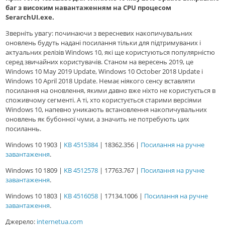
баг з високим навантаженням на CPU процесом
SerarchUI.exe.
Зверніть увагу: починаючи з вересневих накопичувальних
оновлень будуть надані посилання тільки для підтримуваних і
актуальних релізів Windows 10, які ще користуються популярністю
серед звичайних користувачів. Станом на вересень 2019, це
Windows 10 May 2019 Update, Windows 10 October 2018 Update і
Windows 10 April 2018 Update. Немає ніякого сенсу вставляти
посилання на оновлення, якими давно вже ніхто не користується в
споживчому сегменті. А ті, хто користується старими версіями
Windows 10, напевно уникають встановлення накопичувальних
оновлень як бубонної чуми, а значить не потребують цих
посиланнь.
Windows 10 1903 |
KB 4515384
| 18362.356 |
Посилання на ручне
завантаження
.
Windows 10 1809 |
KB 4512578
| 17763.767 |
Посилання на ручне
завантаження
.
Windows 10 1803 |
KB 4516058
| 17134.1006 |
Посилання на ручне
завантаження
.
Джерело:
internetua.com