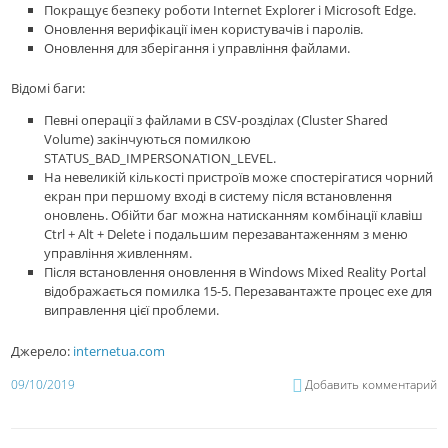
Покращує безпеку роботи Internet Explorer і Microsoft Edge.
Оновлення верифікації імен користувачів і паролів.
Оновлення для зберігання і управління файлами.
Відомі баги:
Певні операції з файлами в CSV-розділах (Cluster Shared
Volume) закінчуються помилкою
STATUS_BAD_IMPERSONATION_LEVEL.
На невеликій кількості пристроїв може спостерігатися чорний
екран при першому вході в систему після встановлення
оновлень. Обійти баг можна натисканням комбінації клавіш
Ctrl + Alt + Delete і подальшим перезавантаженням з меню
управління живленням.
Після встановлення оновлення в Windows Mixed Reality Portal
відображається помилка 15-5. Перезавантажте процес exe для
виправлення цієї проблеми.
Джерело:
internetua.com
09/10/2019
Добавить комментарий