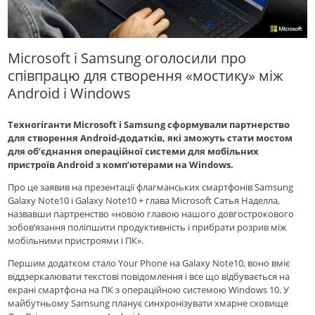
Microsoft і Samsung оголосили про
співпрацю для створення «мостику» між
Android і Windows
Техногіганти Microsoft і Samsung сформували партнерство
для створення Android-додатків, які зможуть стати мостом
для об’єднання операційної системи для мобільних
пристроїв Android з комп’ютерами на Windows.
Про це заявив на презентації флагманських смартфонів Samsung
Galaxy Note10 і Galaxy Note10 + глава Microsoft Сатья Наделла,
назвавши партренство «новою главою нашого довгострокового
зобов’язання поліпшити продуктивність і прибрати розрив між
мобільними пристроями і ПК».
Першим додатком стало Your Phone на Galaxy Note10, воно вміє
віддзеркалювати текстові повідомлення і все що відбувається на
екрані смартфона на ПК з операційною системою Windows 10. У
майбутньому Samsung планує синхронізувати хмарне сховище