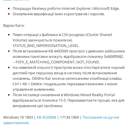
Покращує безпеку роботи Internet Explorer і Microsoft Edge.
Оновлення верифікації імен користувачів і паролів.
Відомі баги:
Певні операції з файлами в CSV-розділах (Cluster Shared
Volume) закінчуються помилкою
STATUS_BAD_IMPERSONATION_LEVEL.
Після встановлення KB 4493509 пристрої з деякими азійськими
мовними пакетами можуть відображати помилку 0x800f0982
– PSFX_E_MATCHING_COMPONENT_NOT_FOUND.
На невеликій кількості пристроїв може спостерігатися чорний
дисплей при першому вході в систему після встановлення
оновлень. Обійти баг можна натисканням комбінації клавіш
Ctrl + Alt + Delete і подальшим перезавантаженням з меню
управління живленням.
Після інсталяції оновлення в Windows Mixed Reality Portal
відображається помилка 15-5. Перезавантажте процес exe для
виправлення цієї проблеми.
Windows 10 1803 |
KB 4520008
| 17134.1069 |
Посилання на ручне
завантаження.