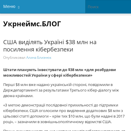
Меню
Укрнеймс.БЛОГ
США виділять Україні $38 млн на
посилення кібербезпеки
Опубликовал
Алина Близнюк
Штати планують інвестувати до $38 млн «для розбудови
можливостей України у сфері кібербезпеки»
Перші $8 млн вже надано українській стороні, повідомили в
Держдепартаменті за результатами Третього кібер-діалогу між
двома країнами.
«З метою демонстрації послідовної прихильності до підтримки
кібербезпеки, США оголосили про виділення додаткових $8 млн з
цільової статті допомоги – крім тих $10 млн, що були надані в 2017
році», – зазначили в зовнішньополітичному відомстві США.