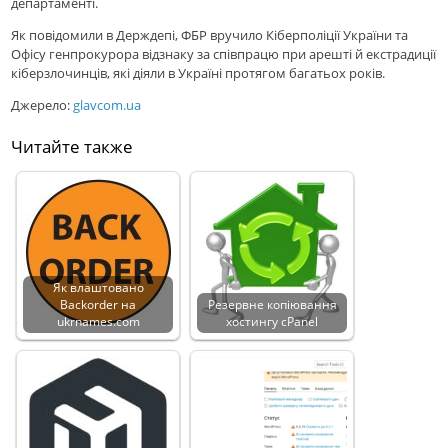
департаменті.
Як повідомили в Держдепі, ФБР вручило Кіберполіції України та
Офісу генпрокурора відзнаку за співпрацю при арешті й екстрадиції
кіберзлочинців, які діяли в Україні протягом багатьох років.
Джерело:
glavcom.ua
Читайте также
Як влаштовано
Backorder на
Резервне копіювання
ukrnames.com
хостингу cPanel