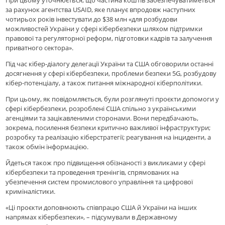
При цьому уточнюється, що частина коштів забезпечуватиметься
за рахунок агентства USAID, яке планує впродовж наступних
чотирьох років інвестувати до $38 млн «для розбудови
можливостей України у сфері кібербезпеки шляхом підтримки
правової та регуляторної реформ, підготовки кадрів та залучення
приватного сектора».
Під час кібер-діалогу делегації України та США обговорили останні
досягнення у сфері кібербезпеки, проблеми безпеки 5G, розбудову
кібер-потенціалу, а також питання міжнародної кіберполітики.
При цьому, як повідомляється, були розглянуті проєкти допомоги у
сфері кібербезпеки, розроблені США спільно з українськими
агенціями та зацікавленими сторонами. Вони передбачають,
зокрема, посилення безпеки критично важливої інфраструктури;
розробку та реалізацію кіберстратегії; реагування на інциденти, а
також обмін інформацією.
Йдеться також про підвищення обізнаності з викликами у сфері
кібербезпеки та проведення тренінгів, спрямованих на
убезпечення систем промислового управління та цифрової
криміналістики.
«Ці проєкти доповнюють співпрацю США й України на інших
напрямах кібербезпеки», – підсумували в Державному