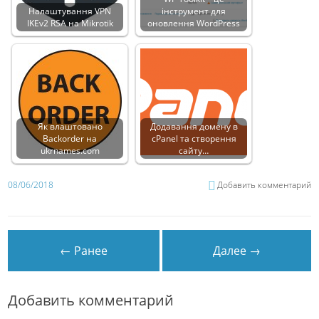
Налаштування VPN
інструмент для
IKEv2 RSA на Mikrotik
оновлення WordPress
Як влаштовано
Додавання домену в
Backorder на
cPanel та створення
ukrnames.com
сайту…
08/06/2018
Добавить комментарий
← Ранее
Далее →
Добавить комментарий