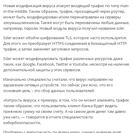
Новая модификация вируса атакует входящий трафик по типу man-
in-the-middle. Таким образом, трафик, проходящий через роутер,
может быть модифицирован и/или перенаправлен на серверы
злоумышленников. Также могут быть перехвачены любые данные,
например, пароли. Новый модуль вируса получил название
ssler
.
Ssler может обойти шифрование TLS, которое часто используется.
Для этого он преобразует HTTPS-соединения в беззащитный HTTP
трафик, а затем заменяет заголовки запросов.
Ssler может модифицировать трафик различных ресурсов, даже
таких, как Google, Facebook, Twitter и Youtube, несмотря на наличие
дополнительной защиты у этих сервисов.
Изначально специалисты считали, что вирус направлен на
заражение сетевых устройств . Но сейчас уже ясно, что его
основная цель – это сбор данных пользователей.
«Хитрость вируса, к примеру, в том, что он может изменять трафик
таким образом, что пользователь клиент-банка будет видеть
прежнюю сумму на своем счету. А на самом деле денег там давно
уже нет», — говорится в отчете специалистов по
кибербезопасности.
Проблемы с вирусом есть по всему миру, однако львиная доля