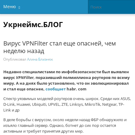
Меню
Укрнеймс.БЛОГ
Вирус VPNFilter стал еще опасней, чем
неделю назад
Опубликовал
Алина Близнюк
Недавно специалистами по инфобезопасности был выявлен
вирус
VPNFilter
, поразивший полмиллиона роутеров по всему
миру. А на днях было установлено, что он эволюционировал
и стал еще опаснее,
сообщает
habr. сom
Спектр уязвимых моделей роутеров очень широк. Среди них ASUS,
D-Link, Huawei, Ubiquiti, UPVEL, ZTE, Linksys, MikroTik, Netgear, TP-
Link и др
В деле борьбы с вирусом, около недели назад ФБР обнаружило и
изъяло главный сервер. Однако, ботнет до сих пор остается
активным и требует принятия других мер.