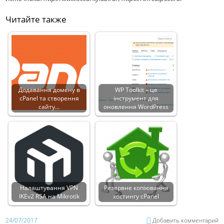
Читайте также
Додавання домену в
WP Toolkit – це
cPanel та створення
інструмент для
сайту…
оновлення WordPress
Налаштування VPN
Резервне копіювання
IKEv2 RSA на Mikrotik
хостингу cPanel
24/07/2017
Добавить комментарий