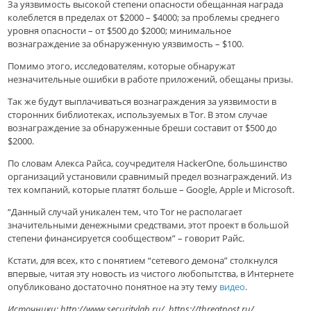
За уязвимость высокой степени опасности обещанная награда
колеблется в пределах от $2000 – $4000; за проблемы среднего
уровня опасности – от $500 до $2000; минимальное
вознаграждение за обнаруженную уязвимость – $100.
Помимо этого, исследователям, которые обнаружат
незначительные ошибки в работе приложений, обещаны призы.
Так же будут выплачиваться вознаграждения за уязвимости в
сторонних библиотеках, используемых в Tor. В этом случае
вознаграждение за обнаруженные бреши составит от $500 до
$2000.
По словам Алекса Райса, соучредителя HackerOne, большинство
организаций установили сравнимый предел вознаграждений. Из
тех компаний, которые платят больше – Google, Apple и Microsoft.
“Данный случай уникален тем, что Tor не располагает
значительными денежными средствами, этот проект в большой
степени финансируется сообществом” – говорит Райс.
Кстати, для всех, кто с понятием “сетевого демона” столкнулся
впервые, читая эту новость из чистого любопытства, в Интернете
опубликовано достаточно понятное на эту тему
видео
.
Источники: http://www.securitylab.ru/, https://threatpost.ru/