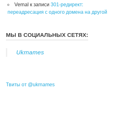
Vernal
к записи
301-редирект:
переадресация с одного домена на другой
МЫ В СОЦИАЛЬНЫХ СЕТЯХ:
Ukrnames
Твиты от @ukrnames