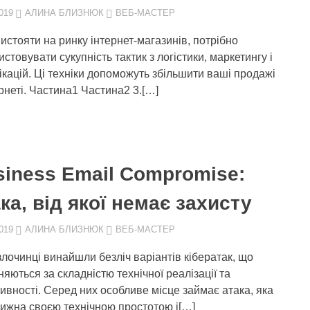
019
АЛИНА БЛИЗНЮК
ВЕБ-МАСТЕР
истояти на ринку інтернет-магазинів, потрібно
стовувати сукупність тактик з логістики, маркетингу і
ікацій. Ці техніки допоможуть збільшити ваші продажі
ернеті. Частина1 Частина2 3.[…]
siness Email Compromise:
ка, від якої немає захисту
019
АЛИНА БЛИЗНЮК
ВЕБ-МАСТЕР
злочинці винайшли безліч варіантів кібератак, що
няються за складністю технічної реалізації та
ивності. Серед них особливе місце займає атака, яка
ижна своєю технічною простотою і[…]