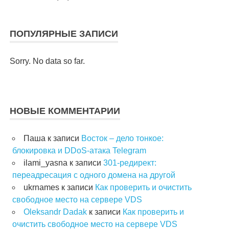
ПОПУЛЯРНЫЕ ЗАПИСИ
Sorry. No data so far.
НОВЫЕ КОММЕНТАРИИ
Паша
к записи
Восток – дело тонкое:
блокировка и DDoS-атака Telegram
ilami_yasna
к записи
301-редирект:
переадресация с одного домена на другой
ukrnames
к записи
Как проверить и очистить
свободное место на сервере VDS
Oleksandr Dadak
к записи
Как проверить и
очистить свободное место на сервере VDS