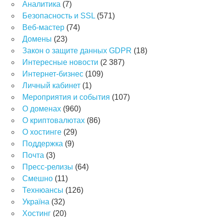
Аналитика
(7)
Безопасность и SSL
(571)
Веб-мастер
(74)
Домены
(23)
Закон о защите данных GDPR
(18)
Интересные новости
(2 387)
Интернет-бизнес
(109)
Личный кабинет
(1)
Мероприятия и события
(107)
О доменах
(960)
О криптовалютах
(86)
О хостинге
(29)
Поддержка
(9)
Почта
(3)
Пресс-релизы
(64)
Смешно
(11)
Технюансы
(126)
Україна
(32)
Хостинг
(20)