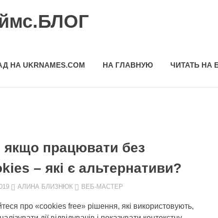
еймс.БЛОГ
АД НА UKRNAMES.COM
НА ГЛАВНУЮ
ЧИТАТЬ НА 
 якщо працювати без
kies – які є альтернативи?
019
АЛИНА БЛИЗНЮК
ВЕБ-МАСТЕР
йтеся про «cookies free» рішення, які використовують,
алізувати дії відвідувачів і показувати контекстну