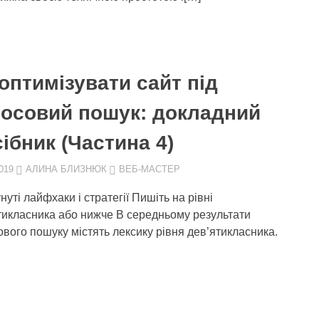
оптимізувати сайт під
лосовий пошук: докладний
ібник (Частина 4)
019
АЛИНА БЛИЗНЮК
ВЕБ-МАСТЕР
уті лайфхаки і стратегії Пишіть на рівні
тикласника або нижче В середньому результати
ового пошуку містять лексику рівня дев’ятикласника.