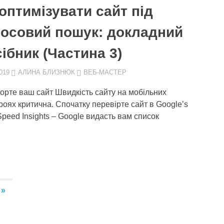
оптимізувати сайт під
лосовий пошук: докладний
ібник (Частина 3)
019
АЛИНА БЛИЗНЮК
ВЕБ-МАСТЕР
орте ваш сайт Швидкість сайту на мобільних
роях критична. Спочатку перевірте сайт в Google’s
peed ​​Insights – Google видасть вам список
СЛЕДУЮЩИЕ
»
ЗАПИСИ