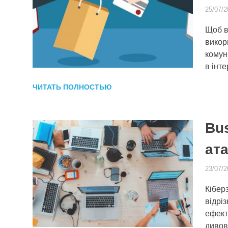
25/07/2
Щоб в
викори
комун
в інт
ЧИТАТЬ ПОЛНОСТЬЮ
Bu
ата
23/07/2
Кібер
відріз
ефект
дивов