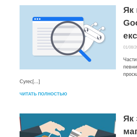
Як
Goo
екс
01/08/2
Части
певни
проск
Cyrec[…]
ЧИТАТЬ ПОЛНОСТЬЮ
Як 
маг