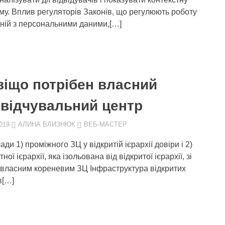
му. Вплив регуляторів Законів, що регулюють роботу
ній з персональними даними,[…]
віщо потрібен власний
свідчувальний центр
019
АЛИНА БЛИЗНЮК
ВЕБ-МАСТЕР
ди 1) проміжного ЗЦ у відкритій ієрархії довіри і 2)
ної ієрархії, яка ізольована від відкритої ієрархії, зі
 власним кореневим ЗЦ Інфраструктура відкритих
в[…]