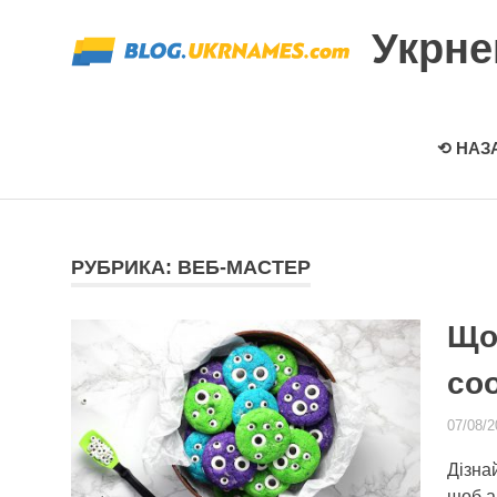
Перейти
Укрн
к
содержимому
⟲ НАЗ
РУБРИКА: ВЕБ-МАСТЕР
Що
coo
07/08/2
Дізна
щоб ан